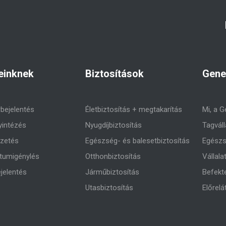
einknek
Biztosítások
Gene
rbejelentés
Életbiztosítás + megtakarítás
Mi, a G
yintézés
Nyugdíjbiztosítás
Tagváll
izetés
Egészség- és balesetbiztosítás
Egészs
umigénylés
Otthonbiztosítás
Vállala
jelentés
Járműbiztosítás
Befekt
Utasbiztosítás
Előrelá