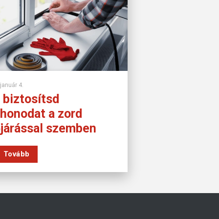
január 4.
 biztosítsd
thonodat a zord
őjárással szemben
Tovább