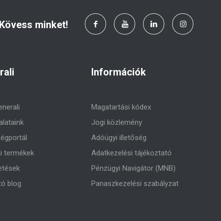
Kövess minket!
rali
Információk
enerali
Magatartási kódex
alataink
Jogi közlemény
égportál
Adóügyi illetőség
ti termékek
Adatkezelési tájékoztató
etések
Pénzügyi Navigátor (MNB)
tó blog
Panaszkezelési szabályzat