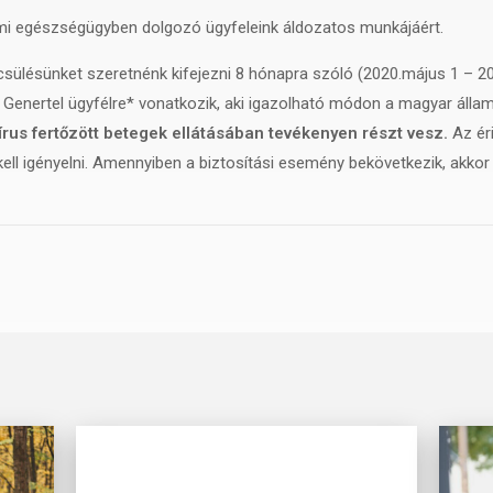
mi egészségügyben dolgozó ügyfeleink áldozatos munkájáért.
ülésünket szeretnénk kifejezni 8 hónapra szóló (2020.május 1 – 202
s Genertel ügyfélre* vonatkozik, aki igazolható módon a magyar áll
írus fertőzött betegek ellátásában tevékenyen részt vesz.
Az ér
ll igényelni. Amennyiben a biztosítási esemény bekövetkezik, akkor ke