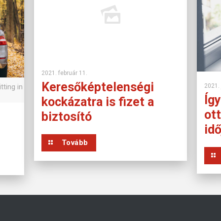
2021. február 11.
Keresőképtelenségi
tting in
2021. 
Így
kockázatra is fizet a
ot
biztosító
id
Tovább