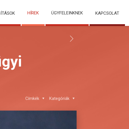
HÍREK
ÜGYFELEINKNEK
SÍTÁSOK
KAPCSOLAT
ügyi
Címkék
Kategóriák