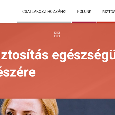
CSATLAKOZZ HOZZÁNK!
RÓLUNK
BIZTO
iztosítás egészség
észére