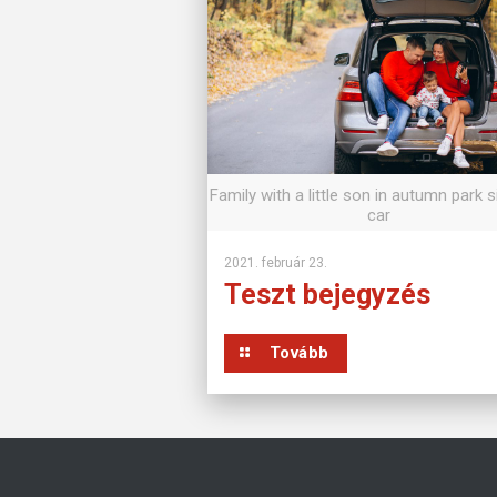
Family with a little son in autumn park si
car
2021. február 23.
Teszt bejegyzés
Tovább