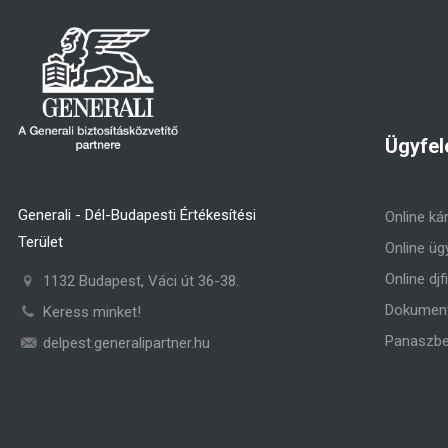
Ügyfel
Generali - Dél-Budapesti Értékesítési
Online ká
Terület
Online üg
Online djf
1132 Budapest, Váci út 36-38.
Dokument
Keress minket!
Panaszbe
delpest.generalipartner.hu