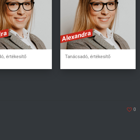
at. Fusce aliquam
erat. Fusce aliquam
ulum ipsum. Aliquam
vestibulum ipsum. Aliquam
erat volutpat.
erat volutpat.
dra
Alexandra
6 20 362 2978
+36 20 362 2978
ó, értékesítő
Tanácsadó, értékesítő
0