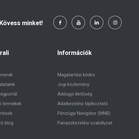
Kövess minket!
rali
Információk
enerali
Magatartási kódex
alataink
Jogi közlemény
égportál
Adóügyi illetőség
ti termékek
Adatkezelési tájékoztató
etések
Pénzügyi Navigátor (MNB)
tó blog
Panaszkezelési szabályzat