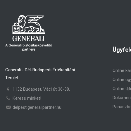
Ügyfel
Generali - Dél-Budapesti Értékesítési
Online ká
Terület
Online üg
Online djf
1132 Budapest, Váci út 36-38.
Dokument
Keress minket!
Panaszbe
delpest.generalipartner.hu