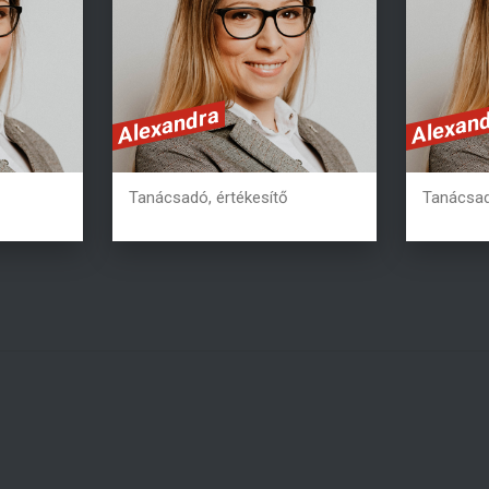
uam
erat. Fusce aliquam
er
Aliquam
vestibulum ipsum. Aliquam
vestib
erat volutpat.
Alexandra
Alexan
8
+36 20 362 2978
+3
Tanácsadó, értékesítő
Tanácsad