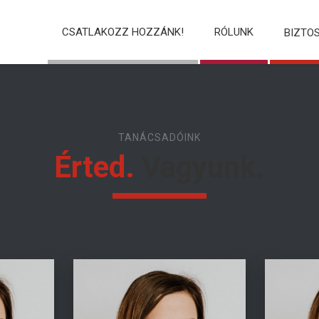
CSATLAKOZZ HOZZÁNK!
RÓLUNK
BIZTO
TANÁCSADÓINK
Érted.
Vagyunk.
ibus id,
Fusce tellus odio, dapibus id,
Fusce t
ipit id,
fermentum quis, suscipit id,
ferment