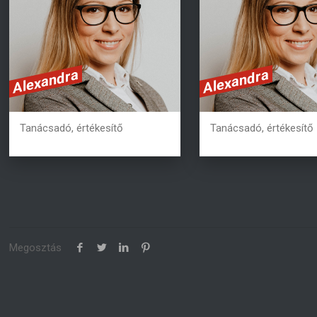
erat. Fusce aliquam
erat. Fusce aliq
vestibulum ipsum. Aliquam
vestibulum ipsum. 
erat volutpat.
erat volutpat.
Alexandra
Alexandra
+36 20 362 2978
+36 20 362 297
Tanácsadó, értékesítő
Tanácsadó, értékesítő
Megosztás