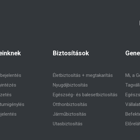
einknek
Biztosítások
Gene
rbejelentés
Életbiztosítás + megtakarítás
Mi, a G
yintézés
Nyugdíjbiztosítás
Tagváll
izetés
Egészség- és balesetbiztosítás
Egészs
umigénylés
Otthonbiztosítás
Vállala
jelentés
Járműbiztosítás
Befekt
Utasbiztosítás
Előrelá