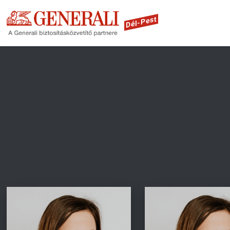
Dél-Pest
Fusce tellus odio, dapibus id,
Fusce tellus odio, dap
fermentum quis, suscipit id,
fermentum quis, susc