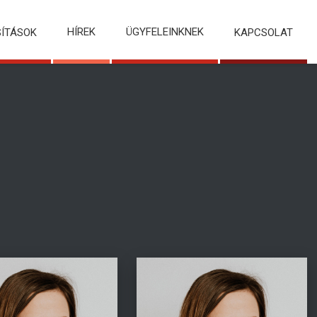
HÍREK
ÜGYFELEINKNEK
SÍTÁSOK
KAPCSOLAT
ellus odio, dapibus id,
Fusce tellus odio, dapibus id,
um quis, suscipit id,
fermentum quis, suscipit id,