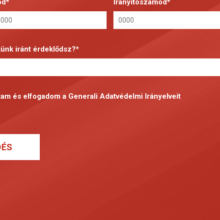
od*
Irányítószámod*
ünk iránt érdeklődsz?*
stam és elfogadom a
Generali Adatvédelmi Irányelveit