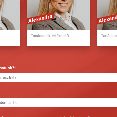
erat volutpat.
Alexandra
Alexan
8
+36 20 362 2978
+3
Tanácsadó, értékesítő
Tanácsad
thatunk?*