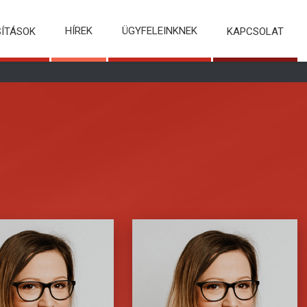
HÍREK
ÜGYFELEINKNEK
SÍTÁSOK
KAPCSOLAT
ellus odio, dapibus id,
Fusce tellus odio, dapibus id,
um quis, suscipit id,
fermentum quis, suscipit id,
at. Fusce aliquam
erat. Fusce aliquam
ulum ipsum. Aliquam
vestibulum ipsum. Aliquam