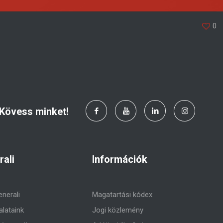
0
Kövess minket!
rali
Információk
enerali
Magatartási kódex
alataink
Jogi közlemény