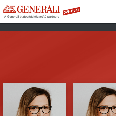
Dél-Pest
Fusce tellus odio, dapibus id,
Fusce tellus odio, dap
fermentum quis, suscipit id,
fermentum quis, susc
erat. Fusce aliquam
erat. Fusce aliq
vestibulum ipsum. Aliquam
vestibulum ipsum. 