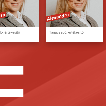
erat volutpat.
erat volutpat.
dra
Alexandra
6 20 362 2978
+36 20 362 2978
ó, értékesítő
Tanácsadó, értékesítő