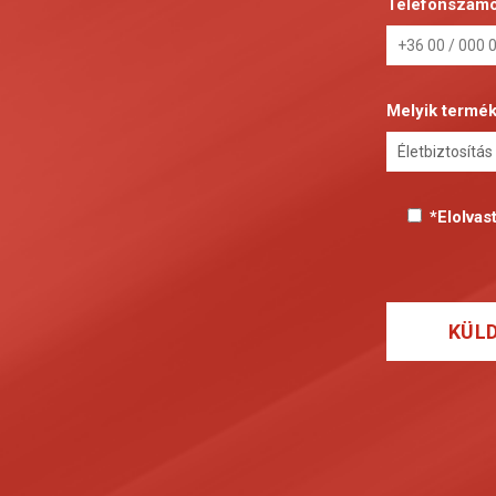
Telefonszám
Melyik termék
*Elolva