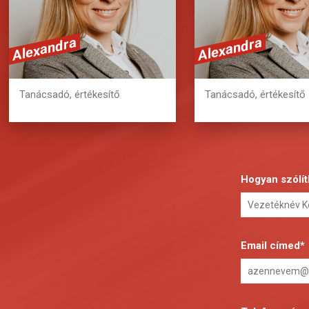
erat volutpat.
erat volutpat.
Alexandra
Alexandra
+36 20 362 2978
+36 20 362 297
Tanácsadó, értékesítő
Tanácsadó, értékesítő
Hogyan szólí
Email címed*