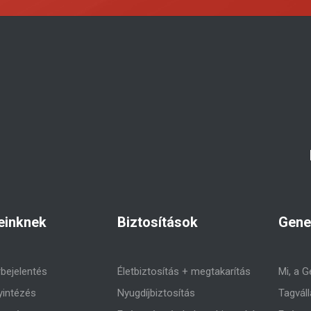
einknek
Biztosítások
Gene
rbejelentés
Életbiztosítás + megtakarítás
Mi, a G
yintézés
Nyugdíjbiztosítás
Tagváll