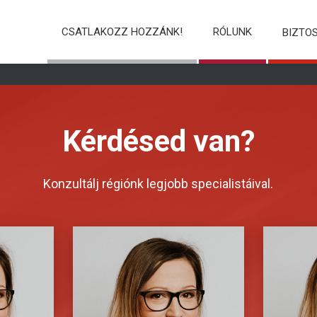
CSATLAKOZZ HOZZÁNK!
RÓLUNK
BIZTO
Kérdésed van?
Konzultálj régiónk legjobb specialistáival.
ibus id,
Fusce tellus odio, dapibus id,
Fusce t
ipit id,
fermentum quis, suscipit id,
ferment
uam
erat. Fusce aliquam
er
Aliquam
vestibulum ipsum. Aliquam
vestib