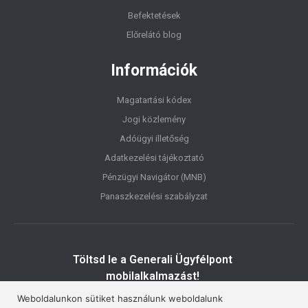
Befektetések
Előrelátó blog
Információk
Magatartási kódex
Jogi közlemény
Adóügyi illetőség
Adatkezelési tájékoztató
Pénzügyi Navigátor (MNB)
Panaszkezelési szabályzat
Töltsd le a Generali Ügyfélpont
mobilalkalmazást!
Weboldalunkon sütiket használunk weboldalunk