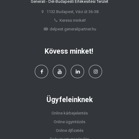
Generali - Dél-Budapesti Értékesítési Terület
1132 Budapest, Váci út 36-38.
Keress minket!
delpest.generalipartner.hu
Kövess minket!
Ügyfeleinknek
Online kárbejelentés
Online ügyintézés
Online djfizetés