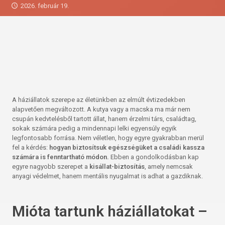
2026. február 19.
A háziállatok szerepe az életünkben az elmúlt évtizedekben
alapvetően megváltozott. A kutya vagy a macska ma már nem
csupán kedvtelésből tartott állat, hanem érzelmi társ, családtag,
sokak számára pedig a mindennapi lelki egyensúly egyik
legfontosabb forrása. Nem véletlen, hogy egyre gyakrabban merül
fel a kérdés:
hogyan biztosítsuk egészségüket a családi kassza
számára is fenntartható módon.
Ebben a gondolkodásban kap
egyre nagyobb szerepet a
kisállat-biztosítás
, amely nemcsak
anyagi védelmet, hanem mentális nyugalmat is adhat a gazdiknak.
Mióta tartunk háziállatokat –