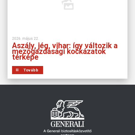
2026. május 22.
Aszály, jég, vihar: így változik a
mezőgazdasági kockázatok
térképe
Tovább