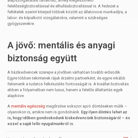
alapszolgáltatást tartalmaz, amely kiegészíthető
felelősségbiztosítással és elhullásbiztosítással is. A fedezet a
feltételek szerint kiterjed többek között az állatorvosi munkadíjra, a
labor- és képalkotó vizsgálatokra, valamint a szükséges
gyógyszerekre.
A jövő: mentális és anyagi
biztonság együtt
A házikedvencek szerepe a jövőben várhatóan tovább erősödik.
Egyre többen tekintenek rájuk érzelmi partnerként, és egyre inkább
felismerik a tudatos felkészülés fontosságát is. A kisállat-biztosítás
ebben a folyamatban nem luxus, hanem a felelős állattartás egyik
alapköve.
A
mentális egészség
megőrzése sokszor apró döntéseken múlik –
olyanokon is, amikre nem is gondolnánk.
Egy ilyen döntés lehet az
is, hogy időben gondoskodunk kiskedvencünk biztonságáról – és
ezzel a saját lelki nyugalmunkról is.