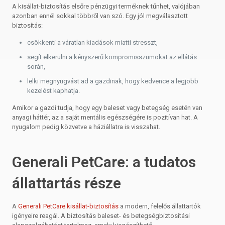
A kisállat-biztosítás elsőre pénzügyi terméknek tűnhet, valójában
azonban ennél sokkal többről van szó. Egy jól megválasztott
biztosítás:
csökkenti a váratlan kiadások miatti stresszt,
segít elkerülni a kényszerű kompromisszumokat az ellátás
során,
lelki megnyugvást ad a gazdinak, hogy kedvence a legjobb
kezelést kaphatja.
Amikor a gazdi tudja, hogy egy baleset vagy betegség esetén van
anyagi háttér, az a saját mentális egészségére is pozitívan hat. A
nyugalom pedig közvetve a háziállatra is visszahat.
Generali PetCare: a tudatos
állattartás része
A
Generali PetCare kisállat-biztosítás
a modern, felelős állattartók
igényeire reagál. A biztosítás baleset- és betegségbiztosítási