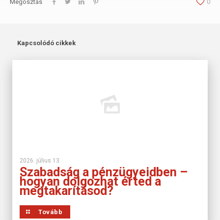
Megosztás
0
Kapcsolódó cikkek
2026. július 13.
Szabadság a pénzügyeidben –
hogyan dolgozhat érted a
megtakarításod?
Tovább