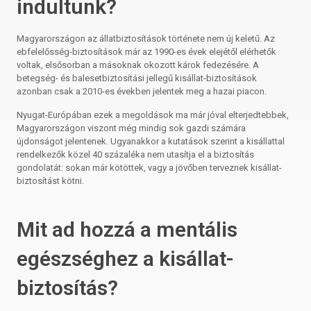
indultunk?
Magyarországon az állatbiztosítások története nem új keletű. Az
ebfelelősség-biztosítások már az 1990-es évek elejétől elérhetők
voltak, elsősorban a másoknak okozott károk fedezésére. A
betegség- és balesetbiztosítási jellegű kisállat-biztosítások
azonban csak a 2010-es években jelentek meg a hazai piacon.
Nyugat-Európában ezek a megoldások ma már jóval elterjedtebbek,
Magyarországon viszont még mindig sok gazdi számára
újdonságot jelentenek. Ugyanakkor a kutatások szerint a kisállattal
rendelkezők közel 40 százaléka nem utasítja el a biztosítás
gondolatát: sokan már kötöttek, vagy a jövőben terveznek kisállat-
biztosítást kötni.
Mit ad hozzá a mentális
egészséghez a kisállat-
biztosítás?