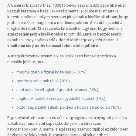
A Generali Biztosító friss, 1000 fő bevonásával, 2025 decemberében
készült kutatása a hazai lakosság mentális jólléte mellett arra is
kereste a választ, milyen szerepet játszanak a kisállatok abban, hogy
jobban érezzük magunkat a mindennapokban. A kutatás szerint a
megkérdezettek 13 százaléka kifejezetten úgy érzi, hogy mentális
egészségén javít a kisállatokkal töltött idő. Ennél is beszédesebb
azonban, hogy a válaszadók döntő többsége egyetért abban:
a
kisállattartás pozitív hatással lehet a lelki jóllétre.
A megkérdezettek szerint a kisállatok azért hatnak pozitívan a
mentális jóllétre, mert:
megnyugtató a fizikai közelségük (37%),
gondoskodhatunk róluk (28%),
napi rutint és elfoglaltságot biztosítanak (26%),
segítenek csökkenteni az egyedüllét érzését (34%),
biztonságérzetet adnak, például a közös séták során (16%).
Egy kutyával tett rendszeres séta vagy egy macska nyugodt jelenléte
sokak számára stabil kapaszkodót jelent a stresszes
hétköznapokban. A mentális egészség szempontjából ez különösen
értékes egy felgyorsult, bizonytalanságokkal teli világban.