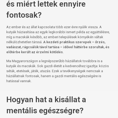
és miért lettek ennyire
fontosak?
Az ember és az állat kapcsolata több ezer évre nyúlik vissza. A
kutyák háziasítása az egyik legkorábbi ismert példa az együttélésre,
míg a macskák később, az emberi települések környékén váltak
nélkülözhetetlen társsá.
A kezdeti praktikus szerepek – őrzés,
vadászat, rágcsálók távol tartása – idővel háttérbe szorultak, és
előtérbe került az érzelmi kötődés.
Ma Magyarországon a legnépszerűbb háziállatok továbbra is a
kutyák és macskák. Sok gazdi életét a kedvencéhez igazítja: közös
séták, etetések, játék, utazás. Ezek a tevékenységek nemcsak a
háziállatnak fontosak, hanem a gazdi mentális egészségére is
hatással vannak.
Hogyan hat a kisállat a
mentális egészségre?