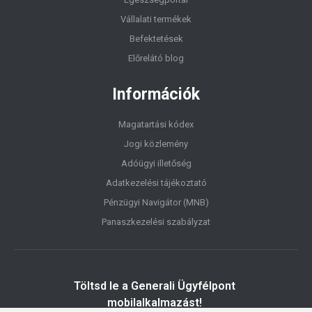
Vállalati termékek
Befektetések
Előrelátó blog
Információk
Magatartási kódex
Jogi közlemény
Adóügyi illetőség
Adatkezelési tájékoztató
Pénzügyi Navigátor (MNB)
Panaszkezelési szabályzat
Töltsd le a Generali Ügyfélpont
mobilalkalmazást!