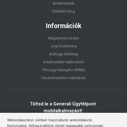
Befektetések
Előrelátó blog
Információk
Magatartási kódex
Jogi közlemény
Adóügyi illetőség
Adatkezelési tájékoztató
Pénzügyi Navigátor (MNB)
Panaszkezelési szabályzat
Töltsd le a Generali Ügyfélpont
mobilalkalmazást!
Weboldalunkon sütiket használunk weboldalunk
biztonsága, felhasználóink minél magasabb színvonalú