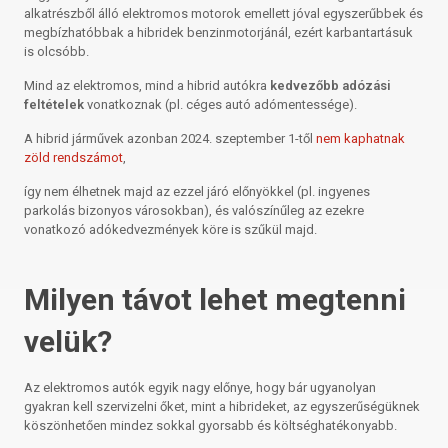
alkatrészből álló elektromos motorok emellett jóval egyszerűbbek és
megbízhatóbbak a hibridek benzinmotorjánál, ezért karbantartásuk
is olcsóbb.
Mind az elektromos, mind a hibrid autókra
kedvezőbb adózási
feltételek
vonatkoznak (pl. céges autó adómentessége).
A hibrid járművek azonban 2024. szeptember 1-től
nem kaphatnak
zöld rendszámot
,
így nem élhetnek majd az ezzel járó előnyökkel (pl. ingyenes
parkolás bizonyos városokban), és valószínűleg az ezekre
vonatkozó adókedvezmények köre is szűkül majd.
Milyen távot lehet megtenni
velük?
Az elektromos autók egyik nagy előnye, hogy bár ugyanolyan
gyakran kell szervizelni őket, mint a hibrideket, az egyszerűségüknek
köszönhetően mindez sokkal gyorsabb és költséghatékonyabb.