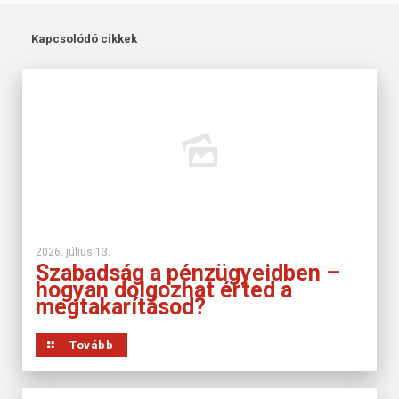
Kapcsolódó cikkek
2026. július 13.
Szabadság a pénzügyeidben –
hogyan dolgozhat érted a
megtakarításod?
Tovább