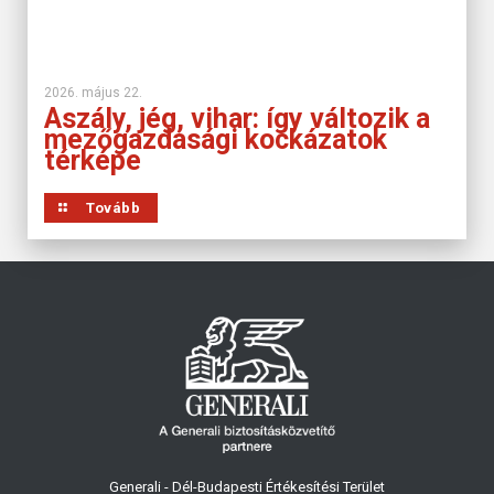
2026. május 22.
Aszály, jég, vihar: így változik a
mezőgazdasági kockázatok
térképe
Tovább
Generali - Dél-Budapesti Értékesítési Terület