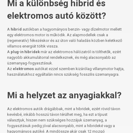
Mi a különbség hibrid és
elektromos autó között?
A
hibrid
autókban a hagyományos benzin- vagy dízelmotor mellett
egy elektromos motor is működik. Az alapmodellek csak a
(regeneratív) fékezéskor és az úton való haladás közben keletkező
villamos energiát töltik vissza.
A
plug-in hibridek
már az elektromos hálózatról is tölthetők, ezért
nagyobb akkumulátorral rendelkeznek, és még alacsonyabb az
üzemanyag-fogyasztásuk.
Az
elektromos
autókat ezzel szemben kizárólag villanymotor hajtja,
használatukhoz egyáltalán nincs szükség fosszilis üzemanyagra.
Mi a helyzet az anyagiakkal?
Az elektromos autók drágábbak, mint a hibridek, ezért rövid távon
kevésbé, inkább hosszú távon térülhet meg, ha ezt a típust
választjuk, hiszen nem szükséges hozzájuk üzemanyag, a
fogyasztásuk pedig jóval alacsonyabb, mint a hibrideké vagy a
hagyományos autóké. A mindössze akár csak 12 mozgó