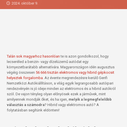
2024. október 9.
Talán sok magyarhoz hasonlóan
te is azon gondolkozol, hogy
lecseréled a benzin- vagy dízelüzemű autódat egy
környezetbarátabb alternatívára. Magyarországon idén augusztus
végéig összesen
56 666 tisztán elektromos vagy hibrid gépkocsit
helyeztek forgalomba.
Az évente megrendezésre kerülő Genfi
Nemzetközi Autókiállításon, a világ egyik legrangosabb autóipari
rendezvényén is jó ideje minden az elektromos és a hibrid autókról
szól. De vajon tényleg olyan előnyösek ezek a járművek, mint
amilyennek mondják őket, és ha igen,
melyik a legmegfelelőbb
választás a számodra
? Hibrid vagy elektromos autó? A
folytatásban segítünk eldönteni!