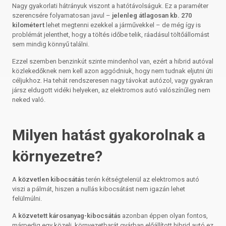
Nagy gyakorlati hátrányuk viszont a hatótávolságuk. Ez a paraméter
szerencsére folyamatosan javul –
jelenleg átlagosan kb. 270
kilométert
lehet megtenni ezekkel a járművekkel – de még így is
problémát jelenthet, hogy a töltés időbe telik, ráadásul töltőállomást
sem mindig könnyű találni.
Ezzel szemben benzinkút szinte mindenhol van, ezért a hibrid autóval
közlekedőknek nem kell azon aggódniuk, hogy nem tudnak eljutni úti
céljukhoz. Ha tehát rendszeresen nagy távokat autózol, vagy gyakran
jársz eldugott vidéki helyeken, az elektromos autó valószínűleg nem
neked való.
Milyen hatást gyakorolnak a
környezetre?
A
közvetlen kibocsátás
terén kétségtelenül az elektromos autó
viszi a pálmát, hiszen a nullás kibocsátást nem igazán lehet
felülmúlni.
A
közvetett károsanyag-kibocsátás
azonban éppen olyan fontos,
márpedig egy közeli, környezetbarát gyárban előállított hibrid autó ez