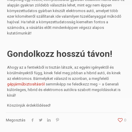
alapján gyakran zöldebb választás lehet, mint egy nem éppen
környezettudatos gyárban készült elektromos autó, amelyet több
ezer kilométerről szállítanak ide valamilyen tüzelőanyaggal működő
hajóval. Ha tehát a környezettudatosság kiemelten fontos a
számodra, a vásárlás előtt mindenképpen végezz alapos
kutatómunkát!
Gondolkozz hosszú távon!
Ahogy az a fentiekből is tisztán látszik, az egyéni igényektől és
körülményektől függ, kinek felel meg jobban a hibrid autó, és kinek
az elektromos. Bármelyiket válaszd is azonban, a megfelelő
gépjárműbiztosításról
semmiképp ne feledkezz meg – a Generali
különleges, hibrid és elektromos autókra szabott megoldásokat is
kínál!
Köszönjük érdeklődésed!
Megosztás
0