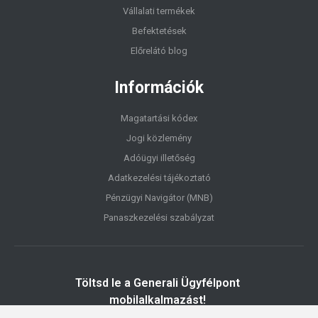
Vállalati termékek
Befektetések
Előrelátó blog
Információk
Magatartási kódex
Jogi közlemény
Adóügyi illetőség
Adatkezelési tájékoztató
Pénzügyi Navigátor (MNB)
Panaszkezelési szabályzat
Töltsd le a Generali Ügyfélpont
mobilalkalmazást!