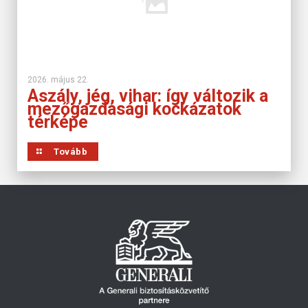
2026. május 22.
Aszály, jég, vihar: így változik a
mezőgazdasági kockázatok
térképe
Tovább