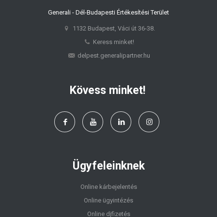
Generali - Dél-Budapesti Értékesítési Terület
1132 Budapest, Váci út 36-38.
Keress minket!
delpest.generalipartner.hu
Kövess minket!
Ügyfeleinknek
Online kárbejelentés
Online ügyintézés
Online djfizetés