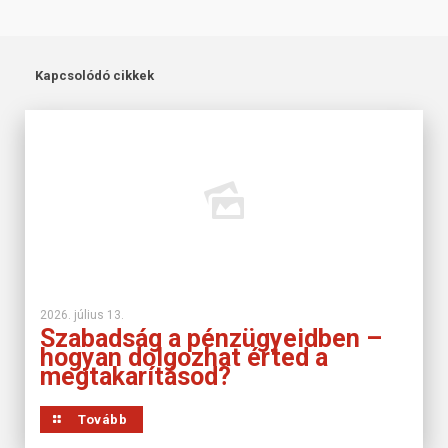
Kapcsolódó cikkek
2026. július 13.
Szabadság a pénzügyeidben –
hogyan dolgozhat érted a
megtakarításod?
Tovább