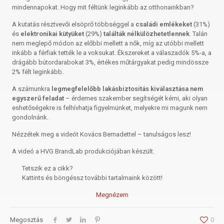
mindennapokat. Hogy mit féltünk leginkább az otthonainkban?
A kutatás résztvevői elsöprő többséggel a
családi emlékeket
(31%)
és
elektronikai kütyüket
(29%)
találták nélkülözhetetlennek
. Talán
nem meglepő módon az előbbi mellett a nők, míg az utóbbi mellett
inkább a férfiak tették le a voksukat. Ékszereket a válaszadók 5%-a, a
drágább bútordarabokat 3%, értékes műtárgyakat pedig mindössze
2% félt leginkább.
A számunkra
legmegfelelőbb lakásbiztosítás kiválasztása nem
egyszerű feladat
– érdemes szakember segítségét kérni, aki olyan
eshetőségekre is felhívhatja figyelmünket, melyekre mi magunk nem
gondolnánk.
Nézzétek meg a videót Kovács Bernadettel – tanulságos lesz!
A videó a HVG BrandLab produkciójában készült.
Tetszik ez a cikk?
Kattints és böngéssz további tartalmaink között!
Megnézem
Megosztás
0