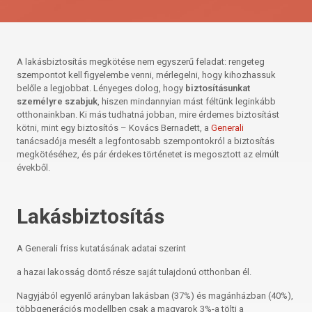
A lakásbiztosítás megkötése nem egyszerű feladat: rengeteg
szempontot kell figyelembe venni, mérlegelni, hogy kihozhassuk
belőle a legjobbat. Lényeges dolog, hogy
biztosításunkat
személyre szabjuk
, hiszen mindannyian mást féltünk leginkább
otthonainkban. Ki más tudhatná jobban, mire érdemes biztosítást
kötni, mint egy biztosítós – Kovács Bernadett, a
Generali
tanácsadója mesélt a legfontosabb szempontokról a biztosítás
megkötéséhez, és pár érdekes történetet is megosztott az elmúlt
évekből.
Lakásbiztosítás
A Generali friss kutatásának adatai szerint
a hazai lakosság döntő része saját tulajdonú otthonban él.
Nagyjából egyenlő arányban lakásban (37%) és magánházban (40%),
többgenerációs modellben csak a magyarok 3%-a tölti a