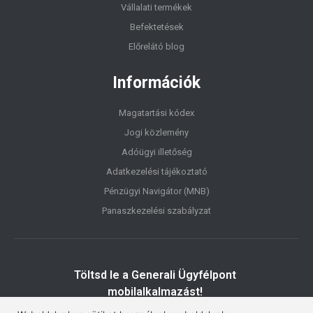
Vállalati termékek
Befektetések
Előrelátó blog
Információk
Magatartási kódex
Jogi közlemény
Adóügyi illetőség
Adatkezelési tájékoztató
Pénzügyi Navigátor (MNB)
Panaszkezelési szabályzat
Töltsd le a Generali Ügyfélpont
mobilalkalmazást!