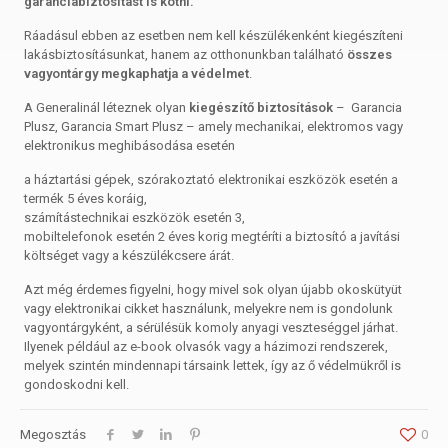
garanciabiztosítást is kötni.
Ráadásul ebben az esetben nem kell készülékenként kiegészíteni
lakásbiztosításunkat, hanem az otthonunkban található
összes
vagyontárgy megkaphatja a védelmet
.
A Generalinál léteznek olyan
kiegészítő biztosítások
– Garancia
Plusz, Garancia Smart Plusz – amely mechanikai, elektromos vagy
elektronikus meghibásodása esetén
a háztartási gépek, szórakoztató elektronikai eszközök esetén a
termék 5 éves koráig,
számítástechnikai eszközök esetén 3,
mobiltelefonok esetén 2 éves korig megtéríti a biztosító a javítási
költséget vagy a készülékcsere árát.
Azt még érdemes figyelni, hogy mivel sok olyan újabb okoskütyüt
vagy elektronikai cikket használunk, melyekre nem is gondolunk
vagyontárgyként, a sérülésük komoly anyagi veszteséggel járhat.
Ilyenek például az e-book olvasók vagy a házimozi rendszerek,
melyek szintén mindennapi társaink lettek, így az ő védelmükről is
gondoskodni kell.
Megosztás
0