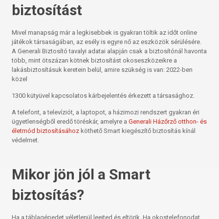
biztosítást
Mivel manapság már a legkisebbek is gyakran töltik az időt online
játékok társaságában, az esély is egyre nő az eszközök sérülésére.
A Generali Biztosító tavalyi adatai alapján csak a biztosítónál havonta
több, mint ötszázan kötnek biztosítást okoseszközeikre a
lakásbiztosításuk keretein belül, amire szükség is van: 2022-ben
közel
1300 kütyüvel kapcsolatos kárbejelentés érkezett a társasághoz.
A telefont, a televíziót, a laptopot, a házimozi rendszert gyakran éri
ügyetlenségből eredő töréskár, amelyre a
Generali Házőrző otthon- és
életmód biztosításához
köthető Smart kiegészítő biztosítás kínál
védelmet.
Mikor jön jól a Smart
biztosítás?
Ha a táblagépedet véletlenül leejted és eltörik. Ha okostelefonodat