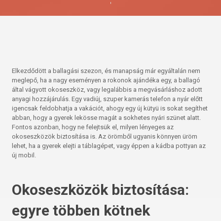
Elkezdődött a ballagási szezon, és manapság már egyáltalán nem
meglepő, ha a nagy eseményen a rokonok ajándéka egy, a ballagó
által vágyott okoseszköz, vagy legalábbis a megvásárláshoz adott
anyagi hozzájárulás. Egy vadiúj, szuper kamerás telefon a nyár előtt
igencsak feldobhatja a vakációt, ahogy egy új kütyü is sokat segíthet
abban, hogy a gyerek lekösse magát a sokhetes nyári szünet alatt.
Fontos azonban, hogy ne felejtsük el, milyen lényeges az
okoseszközök biztosítása is. Az örömből ugyanis könnyen üröm
lehet, ha a gyerek elejti a táblagépet, vagy éppen a kádba pottyan az
új mobil.
Okoseszközök biztosítása:
egyre többen kötnek