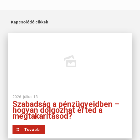
Kapcsolódó cikkek
2026. július 13.
Szabadság a pénzügyeidben –
hogyan dolgozhat érted a
megtakarításod?
Tovább