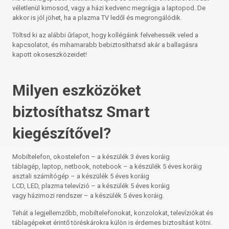
véletlenül kimosod, vagy a házi kedvenc megrágja a laptopod. De
akkor is jól jöhet, ha a plazma TV ledől és megrongálódik.
Töltsd ki az alábbi űrlapot, hogy kollégáink felvehessék veled a
kapcsolatot, és mihamarabb bebiztosíthatsd akár a ballagásra
kapott okoseszközeidet!
Milyen eszközöket
biztosíthatsz Smart
kiegészítővel?
Mobiltelefon, okostelefon – a készülék 3 éves koráig
táblagép, laptop, netbook, notebook – a készülék 5 éves koráig
asztali számítógép – a készülék 5 éves koráig
LCD, LED, plazma televízió – a készülék 5 éves koráig
vagy házimozi rendszer – a készülék 5 éves koráig.
Tehát a legjellemzőbb, mobiltelefonokat, konzolokat, televíziókat és
táblagépeket érintő töréskárokra külön is érdemes biztosítást kötni.