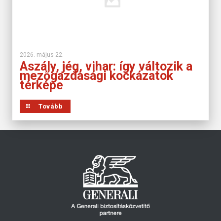
2026. május 22.
Aszály, jég, vihar: így változik a
mezőgazdasági kockázatok
térképe
Tovább