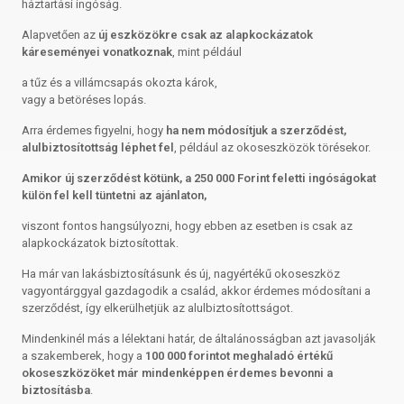
háztartási ingóság.
Alapvetően az
új eszközökre csak az alapkockázatok
káreseményei vonatkoznak
, mint például
a tűz és a villámcsapás okozta károk,
vagy a betöréses lopás.
Arra érdemes figyelni, hogy
ha nem módosítjuk a szerződést,
alulbiztosítottság léphet fel
, például az okoseszközök törésekor.
Amikor új szerződést kötünk, a 250 000 Forint feletti ingóságokat
külön fel kell tüntetni az ajánlaton,
viszont fontos hangsúlyozni, hogy ebben az esetben is csak az
alapkockázatok biztosítottak.
Ha már van lakásbiztosításunk és új, nagyértékű okoseszköz
vagyontárggyal gazdagodik a család, akkor érdemes módosítani a
szerződést, így elkerülhetjük az alulbiztosítottságot.
Mindenkinél más a lélektani határ, de általánosságban azt javasolják
a szakemberek, hogy a
100 000 forintot meghaladó értékű
okoseszközöket már mindenképpen érdemes bevonni a
biztosításba
.