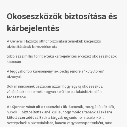
Okoseszközök biztosítása és
kárbejelentés
A Generali Házőrző otthonbiztosítási termékük kiegészítő
biztosításának bevezetése óta
több száz millió forint értékű kárbejelentés érkezett okoseszközök
kapcsán.
A leggyakoribb káreseménynek pedig rendre a “kütyütörés”
bizonyult.
Sokan nincsenek tisztában azzal, hogy egy új okoseszköz
vásárlásakor a termék hogyan kerül bele a lakásbiztosítás
fedezetébe.
Az
újonnan vásárolt okoseszközök
-kamerák, mozgásérzékelők,-
hubok –
biztosítottak anélkül is, hogy módosítanánk a lakásra
kötött szerződést
. Ezek a tárgyak ugyanis nem tételenként
szerepelnek a biztosításban, hanem vagyoncsoportonként, mint