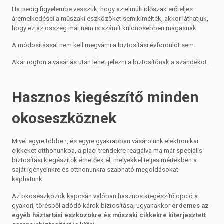
Ha pedig figyelembe vesszük, hogy az elmúlt időszak erőteljes
áremelkedései a műszaki eszközöket sem kímélték, akkor láthatjuk,
hogy ez az összeg már nem is számít különösebben magasnak.
A módosítással nem kell megvárni a biztosítási évfordulót sem.
Akár rögtön a vásárlás után lehet jelezni a biztosítónak a szándékot.
Hasznos kiegészítő minden
okoseszköznek
Mivel egyre többen, és egyre gyakrabban vásárolunk elektronikai
cikkeket otthonunkba, a piaci trendekre reagálva ma már speciális
biztosítási kiegészítők érhetőek el, melyekkel teljes mértékben a
saját igényeinkre és otthonunkra szabható megoldásokat
kaphatunk.
Az okoseszközök kapcsán valóban hasznos kiegészítő opció a
gyakori, törésből adódó károk biztosítása, ugyanakkor
érdemes az
egyéb háztartási eszközökre és műszaki cikkekre kiterjesztett