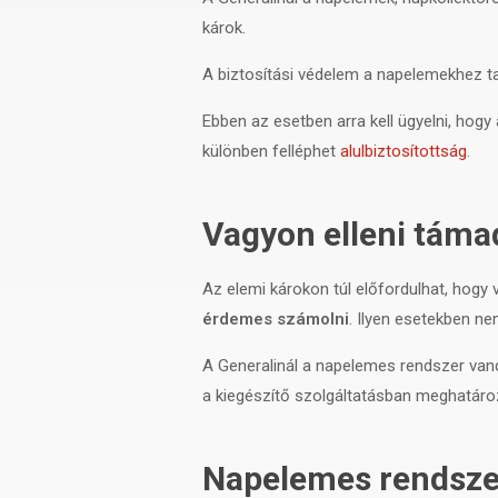
károk.
A biztosítási védelem a napelemekhez tar
Ebben az esetben arra kell ügyelni, hog
különben felléphet
alulbiztosítottság
.
Vagyon elleni táma
Az elemi károkon túl előfordulhat, hogy
érdemes számolni
. Ilyen esetekben ne
A Generalinál a napelemes rendszer van
a kiegészítő szolgáltatásban meghatáro
Napelemes rendszer