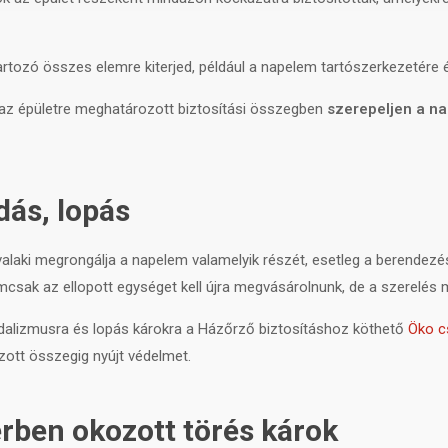
tozó összes elemre kiterjed, például a napelem tartószerkezetére és
y az épületre meghatározott biztosítási összegben
szerepeljen a na
dás, lopás
 valaki megrongálja a napelem valamelyik részét, esetleg a berendez
mcsak az ellopott egységet kell újra megvásárolnunk, de a szerelés mun
dalizmusra és lopás károkra a Házőrző biztosításhoz köthető
Öko c
zott összegig nyújt védelmet.
ben okozott törés károk