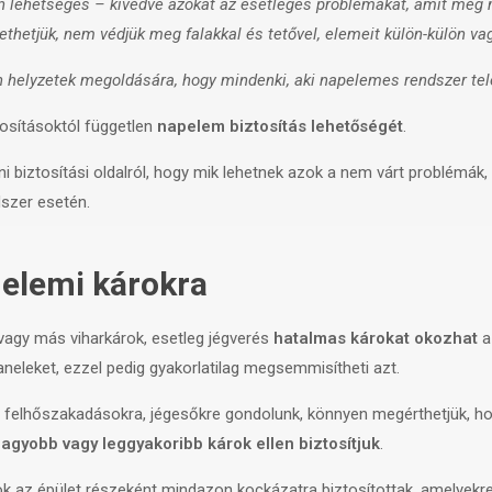
n lehetséges – kivédve azokat az esetleges problémákat, amit még 
tethetjük, nem védjük meg falakkal és tetővel, elemeit külön-külön v
yen helyzetek megoldására, hogy mindenki, aki napelemes rendszer te
tosításoktól független
napelem biztosítás lehetőségét
.
 biztosítási oldalról, hogy mik lehetnek azok a nem várt problémák
szer esetén.
 elemi károkra
 vagy más viharkárok, esetleg jégverés
hatalmas károkat okozhat
a
paneleket, ezzel pedig gyakorlatilag megsemmisítheti azt.
ó felhőszakadásokra, jégesőkre gondolunk, könnyen megérthetjük, ho
agyobb vagy leggyakoribb károk ellen biztosítjuk
.
k az épület részeként mindazon kockázatra biztosítottak, amelyekre az