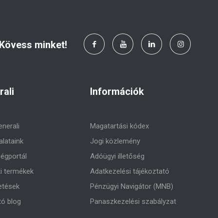
Kövess minket!
rali
Információk
enerali
Magatartási kódex
alataink
Jogi közlemény
égportál
Adóügyi illetőség
ti termékek
Adatkezelési tájékoztató
etések
Pénzügyi Navigátor (MNB)
tó blog
Panaszkezelési szabályzat