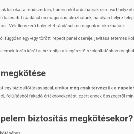
ak károkat a rendszerben, hanem előfordulhatnak nem várt helyzetek
ű balesetet ráadásul mi magunk is okozhatunk, ha olyan helyre telep
szon . Véletlenszerű balesetet ráadásul mi magunk is okozhatunk.
 függően egy-egy törött, repedt panel cseréje, javítása tetemes köl
elemek törés kárát is biztosítja a kiegészítő szolgáltatásban megha
s megkötése
ot egy biztosítótársasággal, amikor
még csak tervezzük a napelem
, felújításból fakadó értéknövekedést, ezért ennek összegéről mind
napelem biztosítás megkötésekor?
ötéséhez: