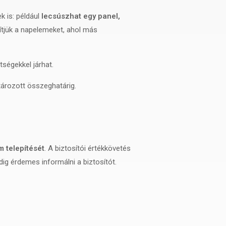
 is: például
lecsúszhat egy panel,
ítjük a napelemeket, ahol más
tségekkel járhat.
tározott összeghatárig.
 telepítését
. A biztosítói értékkövetés
ig érdemes informálni a biztosítót.