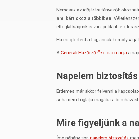
Nemcsak az időjárási tényezők okozhatn
ami kárt okoz a többiben.
Véletlenszer
elfoglaltságunk is van, például tetőtera
Ha megtörtént a baj, annak komolyságától
A
Generali Házőrző Öko csomagja
a nap
Napelem biztosítá
Érdemes már akkor felvenni a kapcsolat
soha nem foglalja magába a beruházásból
Mire figyeljünk a 
Íme néhány tipp
napelem biztosítás
megk