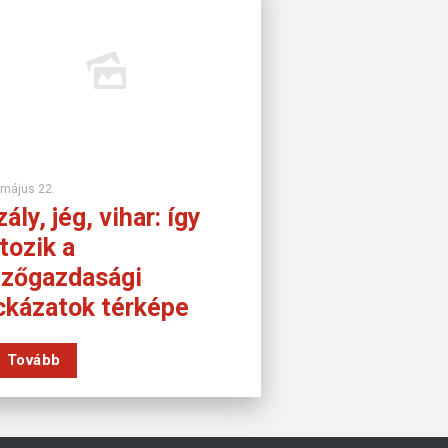
 május 22.
ály, jég, vihar: így
tozik a
zőgazdasági
ckázatok térképe
Tovább