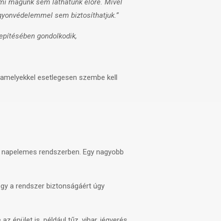
mi magunk sem láthatunk előre. Mivel
agyonvédelemmel sem biztosíthatjuk.”
lepítésében gondolkodik,
, amelyekkel esetlegesen szembe kell
 napelemes rendszerben. Egy nagyobb
gy a rendszer biztonságáért úgy
 épület is, például tűz, vihar, jégverés