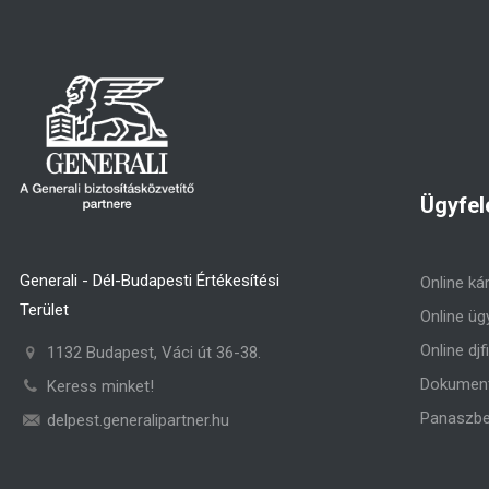
Ügyfel
Generali - Dél-Budapesti Értékesítési
Online ká
Terület
Online üg
Online djf
1132 Budapest, Váci út 36-38.
Dokument
Keress minket!
Panaszbe
delpest.generalipartner.hu