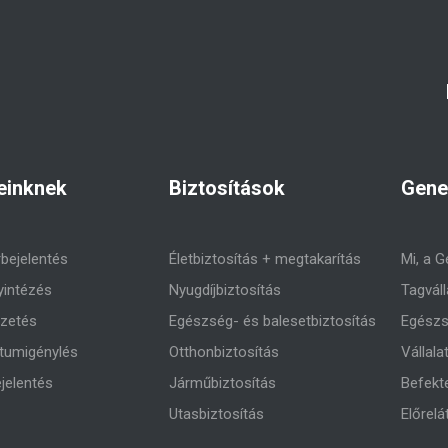
einknek
Biztosítások
Gene
rbejelentés
Életbiztosítás + megtakarítás
Mi, a G
yintézés
Nyugdíjbiztosítás
Tagváll
izetés
Egészség- és balesetbiztosítás
Egészs
umigénylés
Otthonbiztosítás
Vállala
jelentés
Járműbiztosítás
Befekt
Utasbiztosítás
Előrelá