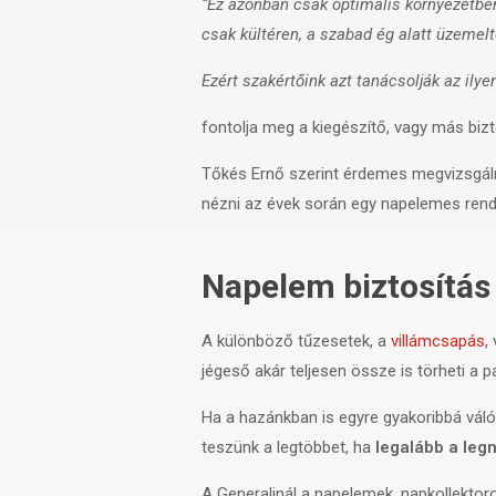
“Ez azonban csak optimális környezetbe
csak kültéren, a szabad ég alatt üzemel
Ezért szakértőink azt tanácsolják az il
fontolja meg a kiegészítő, vagy más biz
Tőkés Ernő szerint érdemes megvizsgálni
nézni az évek során egy napelemes rend
Napelem biztosítás
A különböző tűzesetek, a
villámcsapás
,
jégeső akár teljesen össze is törheti a 
Ha a hazánkban is egyre gyakoribbá vál
teszünk a legtöbbet, ha
legalább a legn
A Generalinál a napelemek, napkollektoro