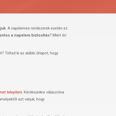
tjuk
. A napelemes rendszerek esetén ez
fontos a napelem biztosítás
? Miért éri
? Töltsd ki az alábbi űrlapot, hogy
et telepíteni
. Kérdésünkre válaszolva
melyektől azt várjuk, hogy