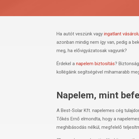
Ha autót veszünk vagy
ingatlant vásárol
azonban mindig nem így van, pedig a beke
meg, ha elővigyázatosak vagyunk?
Érdekel a
napelem biztosítás
? Biztonság
kollégáink segítségével mihamarabb me
Napelem, mint befe
A Best-Solar Kft. napelemes cég tulajd
Tőkés Ernő elmondta, hogy a napelemes r
meghibásodás nélkül, megfelelő teljesít