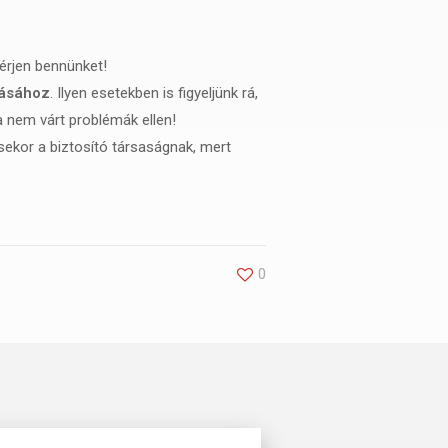
érjen bennünket!
tásához
. Ilyen esetekben is figyeljünk rá,
a nem várt problémák ellen!
ekor a biztosító társaságnak, mert
0