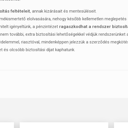
tás feltételeit
, annak kizárásait és mentesüléseit.
ermékismertető elolvasására, nehogy később kellemetlen meglepetés 
itelt igényeltünk, a pénzintézet
ragaszkodhat a rendszer biztosí
nem további, extra biztosítási lehetőségekkel védjük rendszerünket 
édelemmel, riasztóval, mindenképpen jelezzük a szerződés megkötés
 és olcsóbb biztosítási díjat kaphatunk.