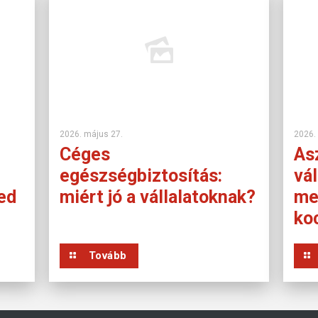
2026. május 27.
2026.
Céges
Asz
egészségbiztosítás:
vál
ed
miért jó a vállalatoknak?
me
ko
Tovább