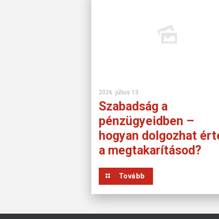
2026. július 13.
Szabadság a
pénzügyeidben –
hogyan dolgozhat ért
a megtakarításod?
Tovább