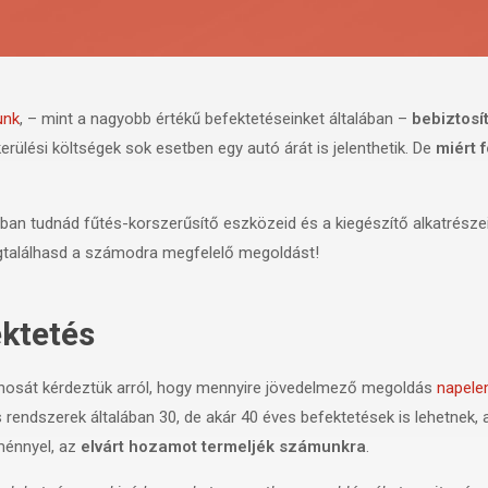
unk
, – mint a nagyobb értékű befektetéseinket általában –
bebiztosí
rülési költségek sok esetben egy autó árát is jelenthetik. De
miért 
ban tudnád fűtés-korszerűsítő eszközeid és a kiegészítő alkatrészeit
gtalálhasd a számodra megfelelő megoldást!
ktetés
onosát kérdeztük arról, hogy mennyire jövedelmező megoldás
napelem
endszerek általában 30, de akár 40 éves befektetések is lehetnek, a
ménnyel, az
elvárt hozamot termeljék számunkra
.