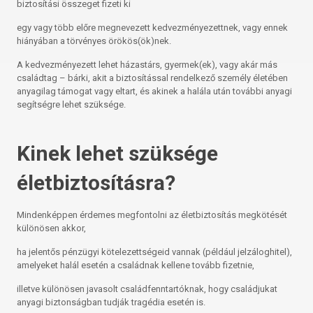
biztosítási összeget fizeti ki
egy vagy több előre megnevezett kedvezményezettnek, vagy ennek
hiányában a törvényes örökös(ök)nek.
A kedvezményezett lehet házastárs, gyermek(ek), vagy akár más
családtag – bárki, akit a biztosítással rendelkező személy életében
anyagilag támogat vagy eltart, és akinek a halála után további anyagi
segítségre lehet szüksége.
Kinek lehet szüksége
életbiztosításra?
Mindenképpen érdemes megfontolni az életbiztosítás megkötését
különösen akkor,
ha jelentős pénzügyi kötelezettségeid vannak (például jelzáloghitel),
amelyeket halál esetén a családnak kellene tovább fizetnie,
illetve különösen javasolt családfenntartóknak, hogy családjukat
anyagi biztonságban tudják tragédia esetén is.