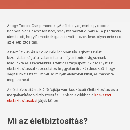
Ahogy Forrest Gump mondta: „Az élet olyan, mint egy doboz
bonbon. Soha nem tudhatod, hogy mit veszel ki belőle.” A pandémia
rámutatott, hogy Forrestnek igaza is volt – ezért lehet olyan
értékes
az életbiztosítás
.
Az elmúlt 2 év és a Covid19 különösen rávilágított az élet
bizonytalanságaira, valamint arra, milyen fontos vigyáznunk
magunkra és szeretteinkre. Ezért összegyűjtöttünk néhányat az
életbiztosítással kapcsolatos
leggyakoribb kérdések
ből, hogy
segítsünk tisztázni, mivel jár, milyen előnyöket kínál, és mennyire
megfizethető.
Az életbiztosításnak
2 fő fajtája van
:
kockázati
életbiztosítás és a
megtakarításos
életbiztosítás – ebben a cikkben a
kockázati
életbiztosításokat
járjuk körbe.
Mi az életbiztosítás?