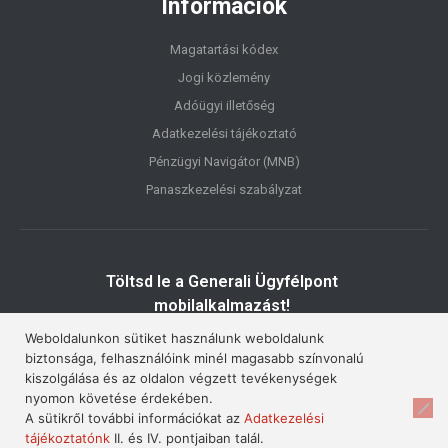
Információk
Magatartási kódex
Jogi közlemény
Adóügyi illetőség
Adatkezelési tájékoztató
Pénzügyi Navigátor (MNB)
Panaszkezelési szabályzat
Töltsd le a Generali Ügyfélpont
mobilalkalmazást!
Weboldalunkon sütiket használunk weboldalunk
biztonsága, felhasználóink minél magasabb színvonalú
kiszolgálása és az oldalon végzett tevékenységek
nyomon követése érdekében.
A sütikről további információkat az
Adatkezelési
tájékoztatónk
II. és IV. pontjaiban talál.
© 2026. Generali Szeged • A
Generali Biztosító Zrt.
biztosításközvetítő