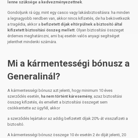
lenne szüksége a kedvezményezettnek
.
Gondoljunk rá úgy, mint egy casco vagy lakásbiztosításra: ha minden
a legnagyobb rendben van, akkor nincs kifizetés, de ha bekövetkezik
a tragédia, akkor a
befizetett díjak eltörpülnek a biztosító által
kifizetett biztosítási összeg mellett
. Olyan biztosítási összeget
érdemes meghatározni, ami baj esetén valós anyagi segítséget
jelenthet mindenki számára.
Mi a kármentességi bónusz a
Generalinál?
A kármentességi bónusz azt jelenti, hogy minimum 10 éves
szerződés esetén,
ha nem történt káresemény
, azaz biztosítási
összeg kifizetés, és emellett a biztosítási összeget sem
csökkentette az ügyfél, akkor
a szerződés lejártakor az addig befizetett díjak 20%-át visszafizeti a
biztosító.
A kármentességi bónusz összege 10 év esetén 2 év díját jelenti, 20