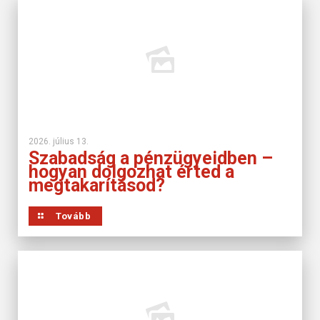
2026. július 13.
Szabadság a pénzügyeidben –
hogyan dolgozhat érted a
megtakarításod?
Tovább