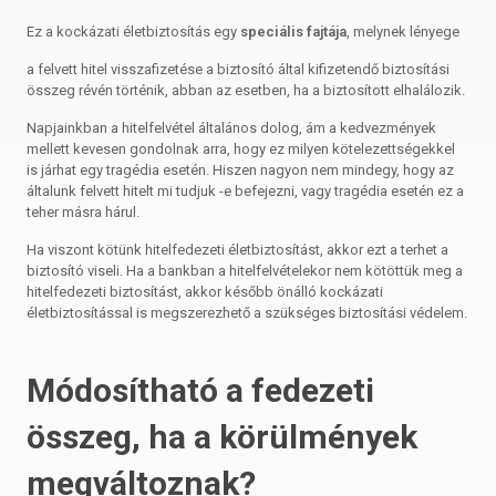
Ez a kockázati életbiztosítás egy
speciális fajtája
, melynek lényege
a felvett hitel visszafizetése a biztosító által kifizetendő biztosítási
összeg révén történik, abban az esetben, ha a biztosított elhalálozik.
Napjainkban a hitelfelvétel általános dolog, ám a kedvezmények
mellett kevesen gondolnak arra, hogy ez milyen kötelezettségekkel
is járhat egy tragédia esetén. Hiszen nagyon nem mindegy, hogy az
általunk felvett hitelt mi tudjuk -e befejezni, vagy tragédia esetén ez a
teher másra hárul.
Ha viszont kötünk hitelfedezeti életbiztosítást, akkor ezt a terhet a
biztosító viseli. Ha a bankban a hitelfelvételekor nem kötöttük meg a
hitelfedezeti biztosítást, akkor később önálló kockázati
életbiztosítással is megszerezhető a szükséges biztosítási védelem.
Módosítható a fedezeti
összeg, ha a körülmények
megváltoznak?