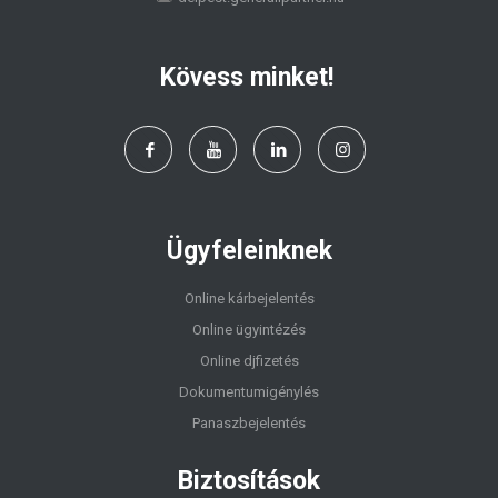
Kövess minket!
Ügyfeleinknek
Online kárbejelentés
Online ügyintézés
Online djfizetés
Dokumentumigénylés
Panaszbejelentés
Biztosítások