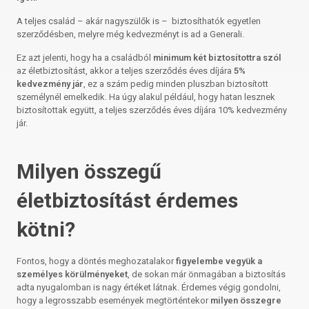
A teljes család – akár nagyszülők is – biztosíthatók egyetlen
szerződésben, melyre még kedvezményt is ad a Generali.
Ez azt jelenti, hogy ha a családból
minimum két biztosítottra szól
az életbiztosítást, akkor a teljes szerződés éves díjára
5%
kedvezmény jár
, ez a szám pedig minden pluszban biztosított
személynél emelkedik. Ha úgy alakul például, hogy hatan lesznek
biztosítottak együtt, a teljes szerződés éves díjára 10% kedvezmény
jár.
Milyen összegű
életbiztosítást érdemes
kötni?
Fontos, hogy a döntés meghozatalakor
figyelembe vegyük a
személyes körülményeket
, de sokan már önmagában a biztosítás
adta nyugalomban is nagy értéket látnak. Érdemes végig gondolni,
hogy a legrosszabb események megtörténtekor
milyen összegre