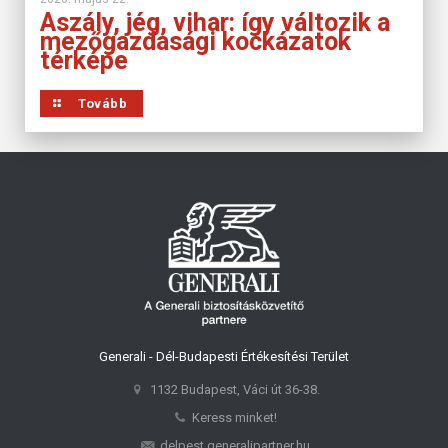
Aszály, jég, vihar: így változik a
mezőgazdasági kockázatok
térképe
Tovább
Generali - Dél-Budapesti Értékesítési Terület
1132 Budapest, Váci út 36-38.
Keress minket!
delpest.generalipartner.hu