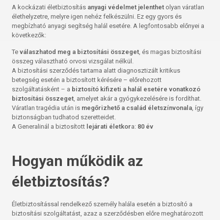
A kockázati életbiztosítás
anyagi védelmet jelenthet
olyan váratlan
élethelyzetre, melyre igen nehéz felkészülni. Ez egy gyors és
megbízható anyagi segítség halál esetére. A legfontosabb előnyei a
következők:
Te
válaszhatod meg a biztosítási összeget
, és magas biztosítási
összeg választható orvosi vizsgálat nélkül.
A biztosítási szerződés tartama alatt diagnosztizált kritikus
betegség esetén a biztosított kérésére – előrehozott
szolgáltatásként – a
biztosító kifizeti a halál esetére vonatkozó
biztosítási összeget
, amelyet akár a gyógykezelésére is fordíthat.
Váratlan tragédia után is
megőrizhető a család életszínvonala
, így
biztonságban tudhatod szeretteidet.
A Generalinál a biztosított
lejárati életkor
a:
80 év
Hogyan működik az
életbiztosítás?
Életbiztosítással rendelkező személy halála esetén a biztosító a
biztosítási szolgáltatást, azaz a szerződésben előre meghatározott