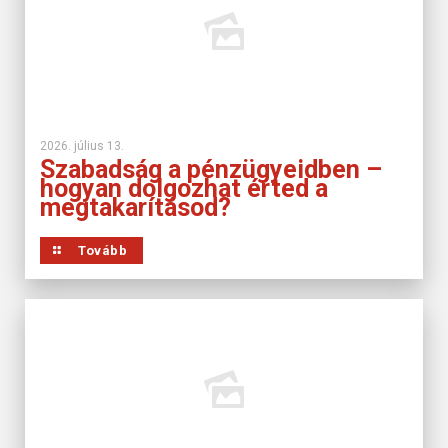
2026. július 13.
Szabadság a pénzügyeidben –
hogyan dolgozhat érted a
megtakarításod?
Tovább