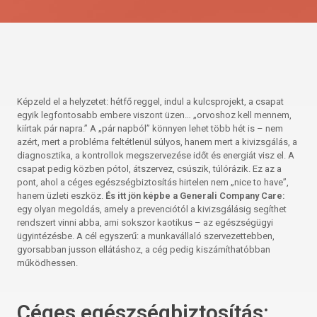
Képzeld el a helyzetet: hétfő reggel, indul a kulcsprojekt, a csapat
egyik legfontosabb embere viszont üzen… „orvoshoz kell mennem,
kiírtak pár napra.” A „pár napból” könnyen lehet több hét is – nem
azért, mert a probléma feltétlenül súlyos, hanem mert a kivizsgálás, a
diagnosztika, a kontrollok megszervezése időt és energiát visz el. A
csapat pedig közben pótol, átszervez, csúszik, túlórázik. Ez az a
pont, ahol a céges egészségbiztosítás hirtelen nem „nice to have”,
hanem üzleti eszköz.
És itt jön képbe a Generali Company Care:
egy olyan megoldás, amely a prevenciótól a kivizsgálásig segíthet
rendszert vinni abba, ami sokszor kaotikus – az egészségügyi
ügyintézésbe. A cél egyszerű: a munkavállaló szervezettebben,
gyorsabban jusson ellátáshoz, a cég pedig kiszámíthatóbban
működhessen.
Céges egészségbiztosítás: