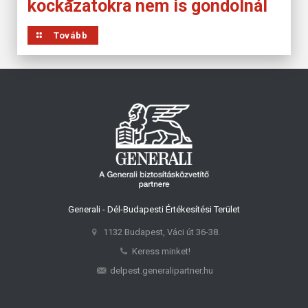
kockázatokra nem is gondolnál
Tovább
Generali - Dél-Budapesti Értékesítési Terület
1132 Budapest, Váci út 36-38.
Keress minket!
delpest.generalipartner.hu