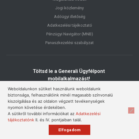
Jogi közlemény
Adóügyi illetőség
Adatkezelési tájékoztató
Pénzügyi Navigátor (MNB)
Panaszkezelési szabályzat
Töltsd le a Generali Ügyfélpont
mobilalkalmazást!
Weboldalunkon sütiket használunk weboldalunk
biztonsága, felhasználóink minél magasabb színvonalú
kiszolgálása és az oldalon végzett tevékenységek
nyomon követése érdekében.
A sütikről további információkat az
Adatkezelési
tájékoztatónk
II. és IV. pontjaiban talál.
© 2026. Generali Szeged • A
Generali Biztosító Zrt.
biztosításközvetítő
partnere.
Elfogadom