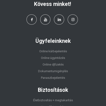
Kövess minket!
Ügyfeleinknek
Online kárbejelentés
Online ügyintézés
Online djfizetés
Dokumentumigénylés
Panaszbejelentés
Biztosítások
Életbiztosítás + megtakarítás