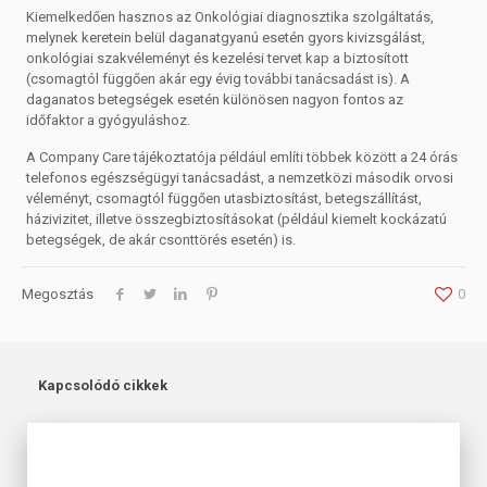
Kiemelkedően hasznos az Onkológiai diagnosztika szolgáltatás,
melynek keretein belül daganatgyanú esetén gyors kivizsgálást,
onkológiai szakvéleményt és kezelési tervet kap a biztosított
(csomagtól függően akár egy évig további tanácsadást is). A
daganatos betegségek esetén különösen nagyon fontos az
időfaktor a gyógyuláshoz.
A Company Care tájékoztatója például említi többek között a 24 órás
telefonos egészségügyi tanácsadást, a nemzetközi második orvosi
véleményt, csomagtól függően utasbiztosítást, betegszállítást,
házivizitet, illetve összegbiztosításokat (például kiemelt kockázatú
betegségek, de akár csonttörés esetén) is.
Megosztás
0
Kapcsolódó cikkek