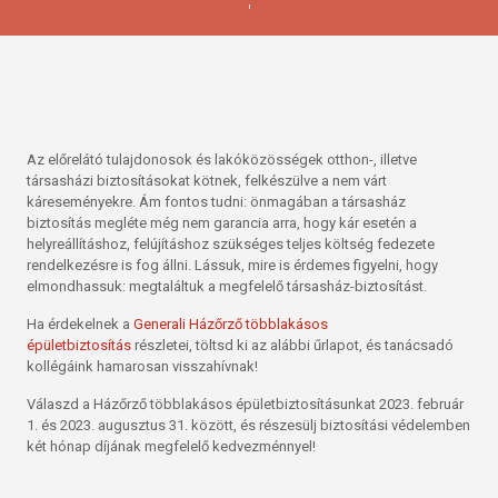
Az előrelátó tulajdonosok és lakóközösségek otthon-, illetve
társasházi biztosításokat kötnek, felkészülve a nem várt
káreseményekre. Ám fontos tudni: önmagában a társasház
biztosítás megléte még nem garancia arra, hogy kár esetén a
helyreállításhoz, felújításhoz szükséges teljes költség fedezete
rendelkezésre is fog állni. Lássuk, mire is érdemes figyelni, hogy
elmondhassuk: megtaláltuk a megfelelő társasház-biztosítást.
Ha érdekelnek a
Generali Házőrző többlakásos
épületbiztosítás
részletei, töltsd ki az alábbi űrlapot, és tanácsadó
kollégáink hamarosan visszahívnak!
Válaszd a Házőrző többlakásos épületbiztosításunkat 2023. február
1. és 2023. augusztus 31. között, és részesülj biztosítási védelemben
két hónap díjának megfelelő kedvezménnyel!