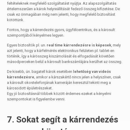
feltételeknek megfelelő szolgáltatást nyújtja. Az alapszolgáltatás
értelemszerűen a károk helyreállítását fedező összeg kifizetése. De
csak ez önmagában még nem jelenti, hogy megfelelő biztosítást
kötöttünk.
Fontos, hogy a kárrendezés gyors, ügyfélcentrikus, és a károsult
szempontjából kényelmes legyen.
Egyes biztosítók pl. un.
real time kárrendezésre is képesek
, mely
azt jelenti, hogy a kárfelmérés elektronikus felületen pl. tablet-en
történik, így a kárösszeg kiszámolását és elfogadását követően
másodperceken belül a károsult bankszámlájára kerülhet az összeg.
De kisebb, ún. bagatell károk esetében
lehetőség van videós
kárrendezésre
, amikor a kárszakértő nincs jelen a helyszínen, csak
a károsult okostelefonjának kameráján keresztül tekinti meg a
károsodott épületrészeket.
Egy jó biztosításnál többek között érdemes ezeket a kényelmi
szempontokat is figyelembe venni.
7. Sokat segít a kárrendezés