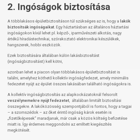
2. Ingóságok biztosítása
A többlakásos épületbiztosításon túl szükséges az is, hogy a
lakók
biztosítsák ingóságaikat
. Egy háztartásban az általános háztartási
ingóságokon kívül lehet pl. képző-, iparművészeti alkotás, nagy
értékű híradástechnikai, szórakoztató elektronikai készülékek,
hangszerek, hobbi eszközök.
Ezek biztosítására általában külön lakásbiztosítást
(ingóságbiztosítást) kell kötni,
azonban lehet a piacon olyan többlakásos épületbiztosítást is
találni, amelyhez köthető kollektív ingóságfedezet, amely minimális
fedezetet nyújt az épület összes lakásában található ingóságokra is.
A kollektív ingóságbiztosítás az alapkockázatoknál felsorolt
veszélynemekre nyújt fedezetet
, általában limitált biztosítási
összegekre. A lakóközösség szempontjából is fontos, hogy a tagjai
– a szomszédok – az őket érintő ingóság károk esetén is
„fizetőképesek” maradjanak, már csak a közös költség befizetése
miatt is. Így érdemes meggondolni az említett kiegészítés
megkötését.