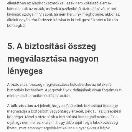
ellentétben az alapkockázatokkal, ezek nem kötelező elemek,
hanem azok az extrák, melyek a széleskörű biztosítási védelmet
kívánják szolgálni. Viszont, ha nem kerülnek megkötésre, akkor az
általuk egyébként fedezett károkat is ki kell gazdálkodni a közös
költségből.
5. A biztosítási összeg
megválasztása nagyon
lényeges
A biztosítási összeg megválasztása kulcskérdés az értékálló
biztosítás kötéséhez. A jogszabályok definiálnak olyan fogalmakat,
mint az alulbiztosítás és túlbiztosítás.
A
túlbiztosítás
azt jelenti, hogy az épületünk biztosítási összege
meghaladja a biztosított vagyontárgy értékét, például az újraépítési
költséget. Mivel a biztosítók a biztosítási összegből számolják a
díjat, így nem nehéz kitalálni, hogy több díjat fog a lakóközösség
fizetni, mint amennyit egyébként kellene, ugyanakkor a károk