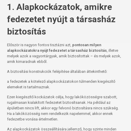
1. Alapkockázatok, amikre
fedezetet nyújt a társasház
biztosítás
Először is nagyon fontos tisztázni azt,
pontosan milyen
alapkockázatokra nyújt fedezetet a társasház biztosítás
, illetve
melyek azok a vagyontárgyak, amik biztosítottak – és melyek azok,
amik kimaradnak ebből.
A biztosítási konstrukciók felépítése általában áttekinthető:
a fedezetek a kötelező alapkockázatokon túlmenően kiegészítő
elemeket is tartalmaznak.
Ezen kiegészítő kockázatok célja, hogy lakóközösségre szabott,
rugalmasan kialakított fedezetet biztosítsanak. Ha például az
épületben nincs lift, akkor egy felvonó biztosításra nincs szükség.
Ha a lakóközösség nem rendelkezik napelemmel, akkor ennek
fedezetbe vonása értelmetlen.
Az alapkockázatok összeállítására jellemző, hogy szinte minden