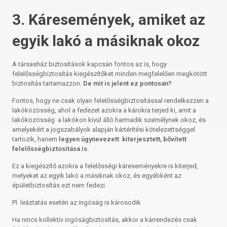
3. Káresemények, amiket az
egyik lakó a másiknak okoz
A társasház biztosítások kapcsán fontos az is, hogy
felelősségbiztosítás kiegészítőket minden megfelelően megkötött
biztosítás tartamazzon.
De mit is jelent ez pontosan?
Fontos, hogy ne csak olyan felelősségbiztosítással rendelkezzen a
lakóközösség, ahol a fedezet azokra a károkra terjed ki, amit a
lakóközösség a lakókon kívül álló harmadik személynek okoz, és
amelyekért a jogszabályok alapján kártérítési kötelezettséggel
tartozik, hanem
legyen úgynevezett kiterjesztett, bővített
felelősségbiztosítása is.
Ez a kiegészítő azokra a felelősségi káreseményekre is kiterjed,
melyeket az egyik lakó a másiknak okoz, és egyébként az
épületbiztosítás ezt nem fedezi.
Pl. leáztatás esetén az ingóság is károsodik.
Ha nincs kollektív ingóságbiztosítás, akkor a kárrendezés csak