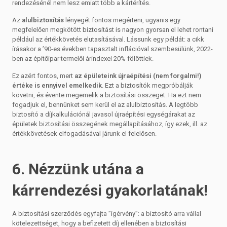
rendezésénél nem lesz emiatt több a kártérítés.
Az
alulbiztosítás
lényegét fontos megérteni, ugyanis egy
megfelelően megkötött biztosítást is nagyon gyorsan el lehet rontani
például az értékkövetés elutasításával. Lássunk egy példát: a cikk
írásakor a ’90-es években tapasztalt inflációval szembesülünk, 2022-
ben az építőipar termelői árindexei 20% fölöttiek.
Ez azért fontos, mert
az épületeink újraépítési (nem forgalmi!)
értéke is ennyivel emelkedik
. Ezt a biztosítók megpróbálják
követni, és évente megemelik a biztosítási összeget. Ha ezt nem
fogadjuk el, bennünket sem kerül el az alulbiztosítás. A legtöbb
biztosító a díjkalkulációnál javasol újraépítési egységárakat az
épületek biztosítási összegének megállapításához, így ezek, ill. az
értékkövetések elfogadásával járunk el felelősen.
6. Nézzünk utána a
kárrendezési gyakorlatának!
A biztosítási szerződés egyfajta ”ígérvény”: a biztosító arra vállal
kötelezettséget, hogy a befizetett díj ellenében a biztosítási