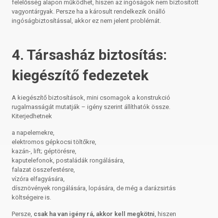
felelősség alapon működhet, hiszen az ingóságok nem biztosított
vagyontárgyak. Persze ha a károsult rendelkezik önálló
ingóságbiztosítással, akkor ez nem jelent problémát.
4. Társasház biztosítás:
kiegészítő fedezetek
A kiegészítő biztosítások, mini csomagok a konstrukció
rugalmasságát mutatják – igény szerint állíthatók össze.
Kiterjedhetnek
a napelemekre,
elektromos gépkocsi töltőkre,
kazán-, lift; géptörésre,
kaputelefonok, postaládák rongálására,
falazat összefestésre,
vízóra elfagyására,
dísznövények rongálására, lopására, de még a darázsirtás
költségeire is.
Persze,
csak ha van igény rá, akkor kell megkötni
, hiszen