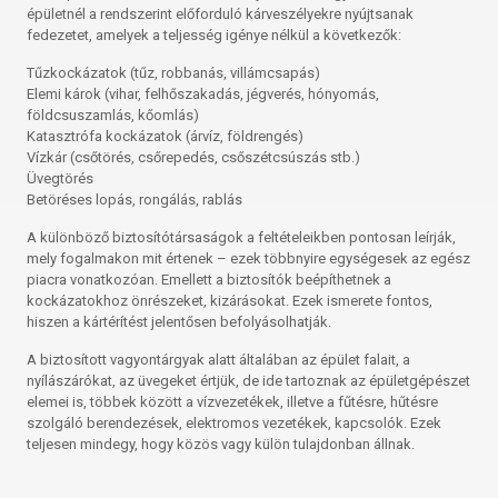
épületnél a rendszerint előforduló kárveszélyekre nyújtsanak
fedezetet, amelyek a teljesség igénye nélkül a következők:
Tűzkockázatok (tűz, robbanás, villámcsapás)
Elemi károk (vihar, felhőszakadás, jégverés, hónyomás,
földcsuszamlás, kőomlás)
Katasztrófa kockázatok (árvíz, földrengés)
Vízkár (csőtörés, csőrepedés, csőszétcsúszás stb.)
Üvegtörés
Betöréses lopás, rongálás, rablás
A különböző biztosítótársaságok a feltételeikben pontosan leírják,
mely fogalmakon mit értenek – ezek többnyire egységesek az egész
piacra vonatkozóan. Emellett a biztosítók beépíthetnek a
kockázatokhoz önrészeket, kizárásokat. Ezek ismerete fontos,
hiszen a kártérítést jelentősen befolyásolhatják.
A biztosított vagyontárgyak alatt általában az épület falait, a
nyílászárókat, az üvegeket értjük, de ide tartoznak az épületgépészet
elemei is, többek között a vízvezetékek, illetve a fűtésre, hűtésre
szolgáló berendezések, elektromos vezetékek, kapcsolók. Ezek
teljesen mindegy, hogy közös vagy külön tulajdonban állnak.