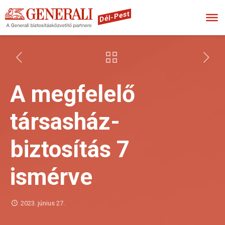
Dél-Pest
A megfelelő
társasház-
biztosítás 7
ismérve
2023. június 27.