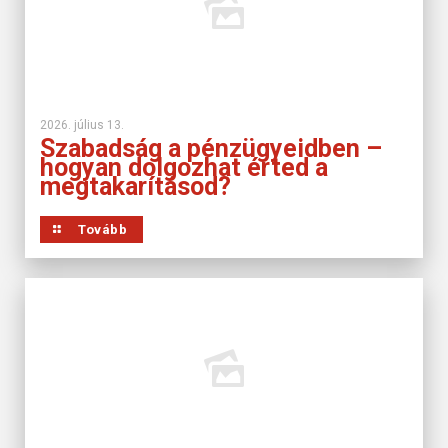
2026. július 13.
Szabadság a pénzügyeidben –
hogyan dolgozhat érted a
megtakarításod?
Tovább