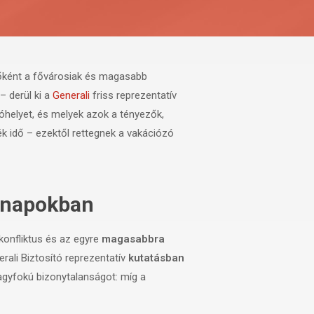
 főként a fővárosiak és magasabb
– derül ki a
Generali
friss reprezentatív
lóhelyet, és melyek azok a tényezők,
ék idő – ezektől rettegnek a vakációzó
hónapokban
 konfliktus és az egyre
magasabbra
erali Biztosító reprezentatív
kutatásban
nagyfokú bizonytalanságot: míg a