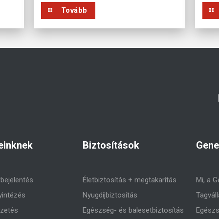
Tovább
einknek
Biztosítások
Gene
rbejelentés
Életbiztosítás + megtakarítás
Mi, a G
yintézés
Nyugdíjbiztosítás
Tagváll
izetés
Egészség- és balesetbiztosítás
Egészs