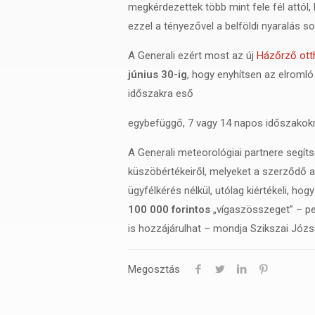
megkérdezettek több mint fele fél attól
ezzel a tényezővel a belföldi nyaralás so
A Generali ezért most az új
Házőrző ott
június 30-ig
, hogy enyhítsen az elromló
időszakra eső
egybefüggő, 7 vagy 14 napos időszakokra
A Generali meteorológiai partnere segít
küszöbértékeiről, melyeket a szerződő a
ügyfélkérés nélkül, utólag kiértékeli, hog
100 000 forintos
„vígaszösszeget” – pe
is hozzájárulhat – mondja Szikszai Józs
Megosztás