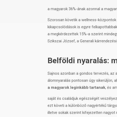
a magyarok 36%-ának azonnal a magyar 
Szorosan követik a wellness-központok és
kikapcsolódások is egyre felkapottabbak
a megkérdezettek 15%-a szerint mindegy
Szikszai József, a Generali kárrendezési
Belföldi nyaralás: 
Sajnos azonban a gondos tervezés, az an
álomnyaralás pontosan úgy sikerüljön, a
a magyarok leginkább tartanak
, és a
saját és családjuk egészségét veszélyez
ezt követi a különböző nagyértékű tárgy
illetve sokak szerint kifejezetten nagyo