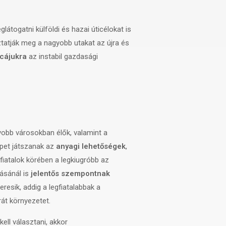
látogatni külföldi és hazai úticélokat is
tatják meg a nagyobb utakat az újra és
cájukra
az instabil gazdasági
gyobb városokban élők, valamint a
pet játszanak az
anyagi lehetőségek
,
fiatalok körében a legkiugróbb az
tásánál is
jelentős szempontnak
esik, addig a legfiatalabbak a
rát környezetet.
ell választani, akkor