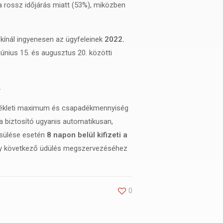
a rossz időjárás miatt (53%), miközben
 kínál ingyenesen az ügyfeleinek
2022.
június 15. és augusztus 20. közötti
.
érsékleti maximum és csapadékmennyiség
a biztosító ugyanis automatikusan,
ljesülése esetén
8 napon belül kifizeti a
 egy következő üdülés megszervezéséhez
0