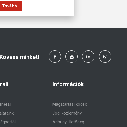
Tovább
Kövess minket!
rali
Információk
enerali
Magatartási kódex
alataink
Jogi közlemény
égportál
Adóügyi illetőség