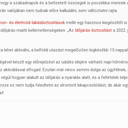
, hogy a szabadnapok és a befizetett összegek is pocsékba mennek 
rán valójában nem tudnak előre kalkulálni, sem változtatni rajta.
hon- és életmód-lakásbiztosítások
mellé egy hasznos kiegészítőt is
 időjárás miatti kellemetlenségeken. „Az
Időjárás-biztosítást
a 2022. 
 lehet aktiválni, a belföldi utazást megelőzően legkésőbb 15 nappal
ségével készít egy előrejelzést az üdülés idejére várható napi hőm
z aktiválással elfogad. Ezután már nincs semmi dolga az ügyfélnek, 
y végül hogyan alakult az időjárás a nyaralás alatt, és a feltételek te
rsze ez nem tudja feledtetni az elrontott kikapcsolódást, de akár
ef.