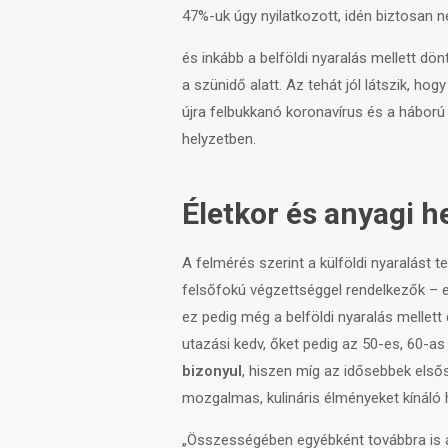
47%-uk úgy nyilatkozott, idén biztosan n
és inkább a belföldi nyaralás mellett dön
a szünidő alatt. Az tehát jól látszik, h
újra felbukkanó koronavírus és a hábor
helyzetben.
Életkor és anyagi he
A felmérés szerint a külföldi nyaralást 
felsőfokú végzettséggel rendelkezők – e
ez pedig még a belföldi nyaralás mellett
utazási kedv, őket pedig az 50-es, 60-a
bizonyul
, hiszen míg az idősebbek első
mozgalmas, kulináris élményeket kínáló h
„Összességében egyébként továbbra is a B