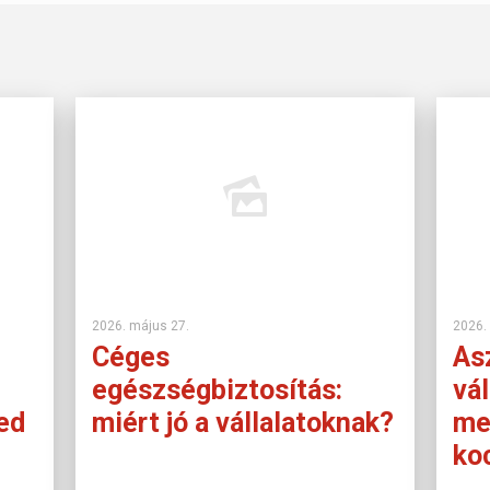
2026. május 27.
2026.
Céges
Asz
egészségbiztosítás:
vál
ed
miért jó a vállalatoknak?
me
ko