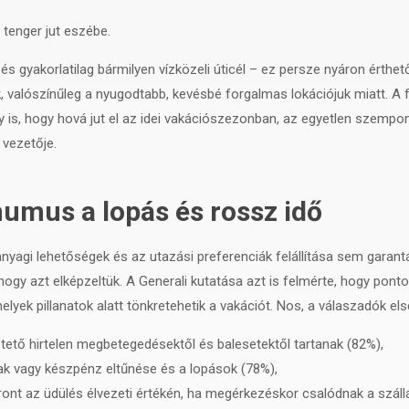
tenger jut eszébe.
 gyakorlatilag bármilyen vízközeli úticél – ez persze nyáron érthető
, valószínűleg a nyugodtabb, kevésbé forgalmas lokációjuk miatt. A f
 is, hogy hová jut el az idei vakációszezonban, az egyetlen szempo
 vezetője.
mumus a lopás és rossz idő
yagi lehetőségek és az utazási preferenciák felállítása sem garant
hogy azt elképzeltük. A Generali kutatása azt is felmérte, hogy pon
melyek pillanatok alatt tönkretehetik a vakációt. Nos, a válaszadók e
tető hirtelen megbetegedésektől és balesetektől tartanak (82%),
ak vagy készpénz eltűnése és a lopások (78%),
t ront az üdülés élvezeti értékén, ha megérkezéskor csalódnak a szál