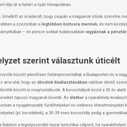
em lépi át a határt a nyári hónapokban,
t. Emellett az is kiderült, hogy csupán a magyarok ötöde szeretne meg
ogy ebben a szezonban a
legtöbben biztosra mennek
, és nem kockáz
ú árnyékában – és persze sokkal tudatosabban
vigyáznak a pénztár
lyzet szerint választunk úticélt
tervezők között jelentősen felülreprezentáltak a Budapesten és a na
z arra utal, hogy az
úticélok kiválasztásában
valóban döntő szere
 döntők között is megmutatkozik. A korosztályok közül a 30 év alatti 
s éveiket taposó magyarok követik. Az
életkor
a nyaralóhely kiválasz
sorban a nyugalmasabb fürdőhelyeket és wellness-létesítményeket ker
elyeket (pl. borvidékek), a 30-39 éves korosztály pedig a gyermekba
alaton a legnépszerűbb hazai turisztikai célpont, ha nyaralóhelyet k