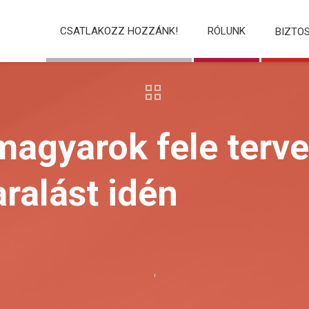
CSATLAKOZZ HOZZÁNK!
RÓLUNK
BIZTO
magyarok fele terv
aralást idén