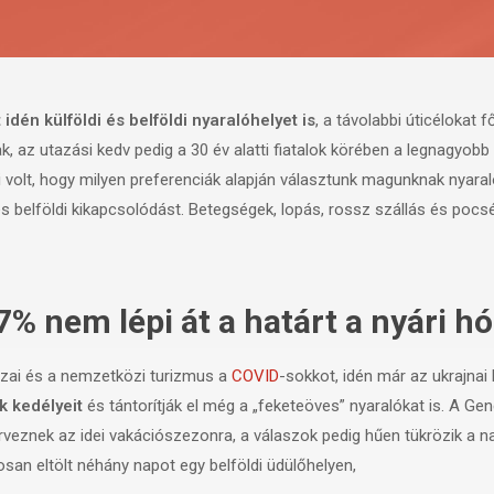
idén külföldi és belföldi nyaralóhelyet is
, a távolabbi úticélokat
az utazási kedv pedig a 30 év alatti fiatalok körében a legnagyobb 
si volt, hogy milyen preferenciák alapján választunk magunknak nyara
s belföldi kikapcsolódást. Betegségek, lopás, rossz szállás és pocs
47% nem lépi át a határt a nyári 
azai és a nemzetközi turizmus a
COVID
-sokkot, idén már az ukrajnai
k kedélyeit
és tántorítják el még a „feketeöves” nyaralókat is. A Gen
erveznek az idei vakációszezonra, a válaszok pedig hűen tükrözik a 
san eltölt néhány napot egy belföldi üdülőhelyen,