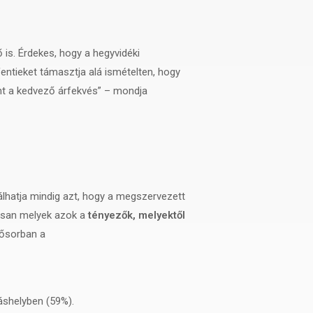
 is. Érdekes, hogy a hegyvidéki
entieket támasztja alá ismételten, hogy
nt a kedvező árfekvés” – mondja
álhatja mindig azt, hogy a megszervezett
tosan melyek azok a
tényezők, melyektől
lsősorban a
láshelyben (59%).