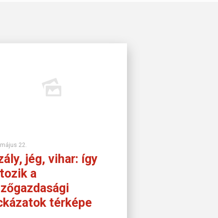
 május 22.
ály, jég, vihar: így
tozik a
zőgazdasági
ckázatok térképe