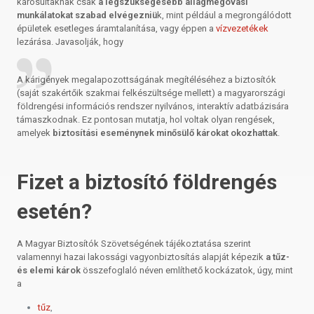
károsultaknak csak
a legszükségesebb állagmegóvási
munkálatokat szabad elvégezniü
k, mint például a megrongálódott
épületek esetleges áramtalanítása, vagy éppen a
vízvezetékek
lezárása. Javasolják, hogy
A kárigények megalapozottságának megítéléséhez a biztosítók
(saját szakértőik szakmai felkészültsége mellett) a magyarországi
földrengési információs rendszer nyilvános, interaktív adatbázisára
támaszkodnak. Ez pontosan mutatja, hol voltak olyan rengések,
amelyek
biztosítási eseménynek minősülő károkat okozhattak
.
Fizet a biztosító földrengés
esetén?
A Magyar Biztosítók Szövetségének tájékoztatása szerint
valamennyi hazai lakossági vagyonbiztosítás alapját képezik
a tűz-
és elemi károk
összefoglaló néven említhető kockázatok, úgy, mint
a
tűz
,