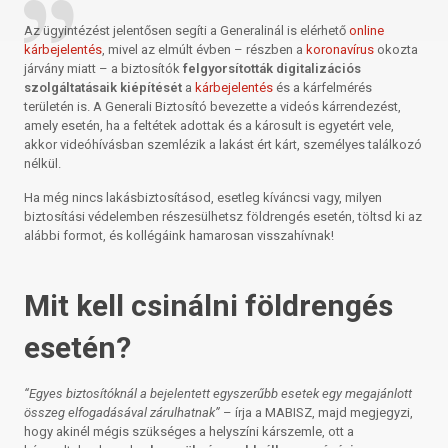
Az ügyintézést jelentősen segíti a Generalinál is elérhető
online
kárbejelentés
, mivel az elmúlt évben – részben a
koronavírus
okozta
járvány miatt – a biztosítók
felgyorsították digitalizációs
szolgáltatásaik kiépítését
a
kárbejelentés
és a kárfelmérés
területén is. A Generali Biztosító bevezette a videós kárrendezést,
amely esetén, ha a feltétek adottak és a károsult is egyetért vele,
akkor videóhívásban szemlézik a lakást ért kárt, személyes találkozó
nélkül.
Ha még nincs lakásbiztosításod, esetleg kíváncsi vagy, milyen
biztosítási védelemben részesülhetsz földrengés esetén, töltsd ki az
alábbi formot, és kollégáink hamarosan visszahívnak!
Mit kell csinálni földrengés
esetén?
“Egyes biztosítóknál a bejelentett egyszerűbb esetek egy megajánlott
összeg elfogadásával zárulhatnak”
– írja a MABISZ, majd megjegyzi,
hogy akinél mégis szükséges a helyszíni kárszemle, ott a