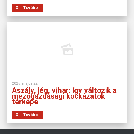
Tovább
2026. május 22.
Aszály, jég, vihar: így változik a
mezőgazdasági kockázatok
térképe
Tovább