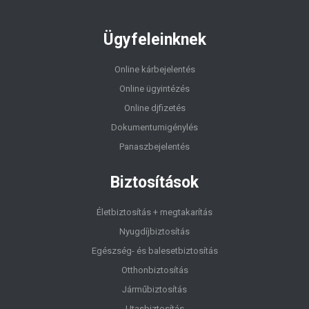
Ügyfeleinknek
Online kárbejelentés
Online ügyintézés
Online djfizetés
Dokumentumigénylés
Panaszbejelentés
Biztosítások
Életbiztosítás + megtakarítás
Nyugdíjbiztosítás
Egészség- és balesetbiztosítás
Otthonbiztosítás
Járműbiztosítás
Utasbiztosítás