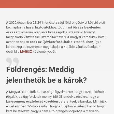
A 2020.december 28-29-i horvátországi földrengéseket követő első
két napban
a hazai biztosítókhoz több mint ötszáz bejelentés
érkezett
, amelyek alapján a társaságok a százmillió forintot
meghaladó kifizetéssel számoltak tavaly. A magyar károsultak közül
azonban sokan
csak az újévben fordultak biztosítóikhoz
, így a
kárösszeg sokszorosan meghaladja a korábbi várakozásokat –
derül ki a
MABISZ
közleményéből.
Földrengés: Meddig
jelenthetők be a károk?
A Magyar Biztosítók Szövetsége figyelmeztet, hogy a szerződések
rögzítik, az ügyfeleknek mennyi idő áll rendelkezésükre, hogy
a
káresemény észlelését követően bejelentsék a kárukat
. Mint írják,
ez jellemzően 3-5 nap azután, hogy a tulajdonos értesült arról, hogy
kára keletkezett. Vagyis nem a földrengés időpontja a mérvadó,