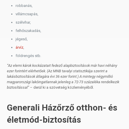
robbanás,
villámcsapás,
szélvihar,
felhőszakadás,
jégeső,
árvíz
,
földrengés stb.
“Az elemi károk kockázatait fedező alapbiztosítások már havi néhány
ezer forintért elérhetőek. (Az MNB tavalyi statisztikája szerint a
lakásbiztosítások átlagára évi 36 ezer forint.) A mintegy négymillió
magyarországi lakóingatlannak jelenleg a 72-73 százaléka rendelkezik
biztosítással”
– derül ki a szövetség közleményéből.
Generali Házőrző otthon- és
életmód-biztosítás