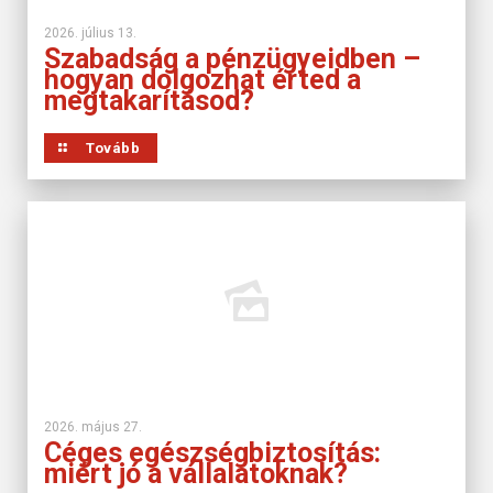
2026. július 13.
Szabadság a pénzügyeidben –
hogyan dolgozhat érted a
megtakarításod?
Tovább
2026. május 27.
Céges egészségbiztosítás:
miért jó a vállalatoknak?