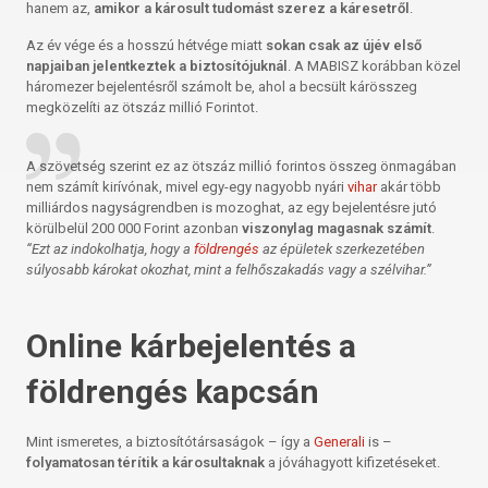
hanem az,
amikor a károsult tudomást szerez a káresetről
.
Az év vége és a hosszú hétvége miatt
sokan csak az újév első
napjaiban jelentkeztek a biztosítójuknál
. A MABISZ korábban közel
háromezer bejelentésről számolt be, ahol a becsült kárösszeg
megközelíti az ötszáz millió Forintot.
A szövetség szerint ez az ötszáz millió forintos összeg önmagában
nem számít kirívónak, mivel egy-egy nagyobb nyári
vihar
akár több
milliárdos nagyságrendben is mozoghat, az egy bejelentésre jutó
körülbelül 200 000 Forint azonban
viszonylag magasnak számít
.
“Ezt az indokolhatja, hogy a
földrengés
az épületek szerkezetében
súlyosabb károkat okozhat, mint a felhőszakadás vagy a szélvihar.”
Online kárbejelentés a
földrengés kapcsán
Mint ismeretes, a biztosítótársaságok – így a
Generali
is –
folyamatosan térítik a károsultaknak
a jóváhagyott kifizetéseket.