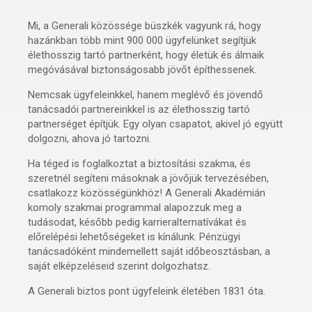
Mi, a Generali közössége büszkék vagyunk rá, hogy
hazánkban több mint 900 000 ügyfelünket segítjük
élethosszig tartó partnerként, hogy életük és álmaik
megóvásával biztonságosabb jövőt építhessenek.
Nemcsak ügyfeleinkkel, hanem meglévő és jövendő
tanácsadói partnereinkkel is az élethosszig tartó
partnerséget építjük. Egy olyan csapatot, akivel jó együtt
dolgozni, ahova jó tartozni.
Ha téged is foglalkoztat a biztosítási szakma, és
szeretnél segíteni másoknak a jövőjük tervezésében,
csatlakozz közösségünkhöz! A Generali Akadémián
komoly szakmai programmal alapozzuk meg a
tudásodat, később pedig karrieralternatívákat és
előrelépési lehetőségeket is kínálunk. Pénzügyi
tanácsadóként mindemellett saját időbeosztásban, a
saját elképzeléseid szerint dolgozhatsz.
A Generali biztos pont ügyfeleink életében 1831 óta.