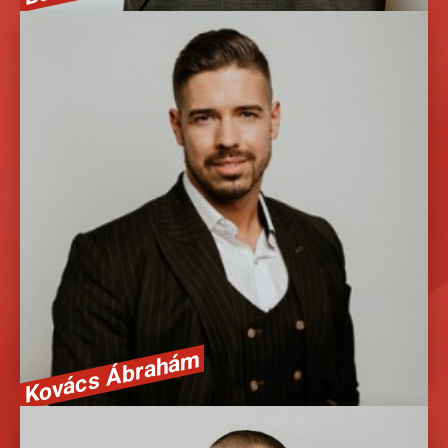
Tanácsadó, értékesítő
Élsportolóhoz méltó fegyelmezettséggel építem az üzleti
csapatomat és egy személyi edző tudatosságával fejlesztem a
kollégáimat.Számomra csak a legjobb elfogadható!
36305175320
Kovács Ábrahám
Tanácsadó, értékesítő