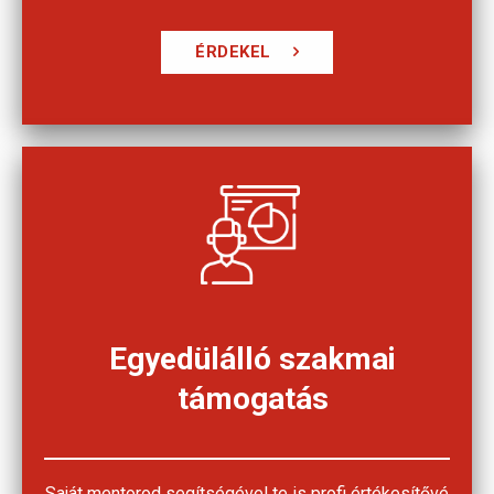
ÉRDEKEL
Egyedülálló szakmai
támogatás
Saját mentorod segítségével te is profi értékesítővé