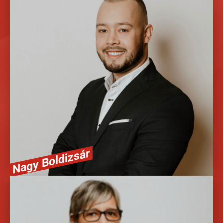
A 2020-as év egyik felfedezettjeként vállalati és
vagyonbiztosítási szakértőként állok a rendelkezésére.
36705041711
Nagy Boldizsár
Tanácsadó, értékesítő