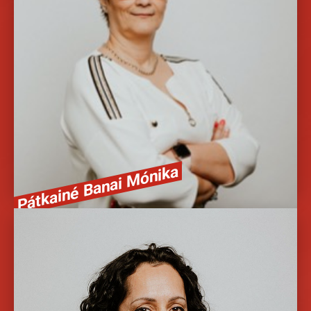
A hálózat egyik legnagyobb fiókjának vezetőjeként, és a Teréz
körúti ügyfélpont irányítójaként szakmai tapasztalatom
egészen 1999-ig nyúlik vissza.
36205565573
Pátkainé Banai Mónika
Tanácsadó, értékesítő
Szenvedélyem mások segítése abban, hogy felismerjék és
megvalósítsák céljaikat. Találjuk meg közösen a legjobb