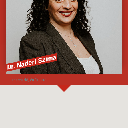
megoldást.
36205130971
Dr. Naderi Szima
Tanácsadó, értékesítő