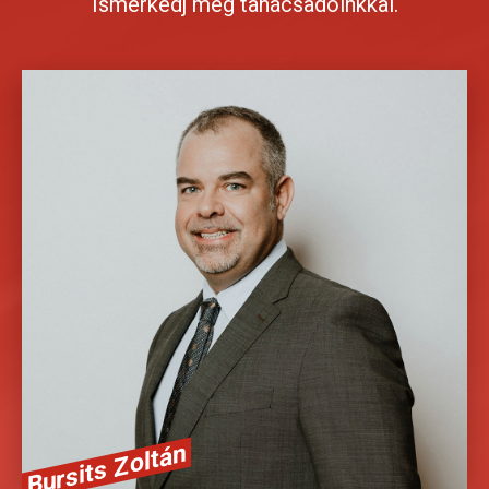
Ismerkedj meg tanácsadóinkkal.
13 éves szakmai tapasztakattal és négy nyelven állok az
ügyfelek rendelkezésére.
36302112770
Bursits Zoltán