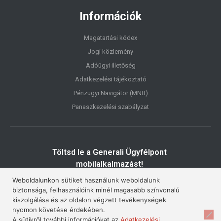
Információk
Magatartási kódex
Jogi közlemény
Adóügyi illetőség
Adatkezelési tájékoztató
Pénzügyi Navigátor (MNB)
Panaszkezelési szabályzat
Töltsd le a Generali Ügyfélpont
mobilalkalmazást!
Weboldalunkon sütiket használunk weboldalunk
biztonsága, felhasználóink minél magasabb színvonalú
kiszolgálása és az oldalon végzett tevékenységek
nyomon követése érdekében.
A sütikről további információkat az
Adatkezelési