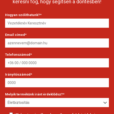
keresni fog, hogy segítsen a döntésben!
Hogyan szólíthatunk?*
Email címed*
Telefonszámod*
Irányítószámod*
Melyik termékünk iránt érdeklődsz?*